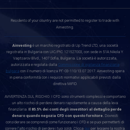
Residents of your country are not permitted to register to trade with
Ainvesting.
Ainvesting
è un marchio registrato di Up Trend LTD, una società
registrata in Bulgaria con UIC/PIC 121527003, con sede in 51A Nikola Y.
Vaptsarov Blvd., 1407 Sofia, Bulgaria. La società è autorizzata,
autorizzata e regolata dalla
Commissione di vigilanza finanziaria
bulgara
con il numero di licenza РГ-03-110/13.07.2017. Ainvesting opera
in piena conformità con i requisiti normativi applicabili previsti dalla
direttiva MiFID.
AVVERTENZA SUL RISCHIO: I CFD sono strumenti complessi e comportano
un alto rischio di perdere denaro rapidamente a causa della leva
finanziaria.
Il 85.5% dei conti degli investitori al dettaglio perde
denaro quando negozia CFD con questo fornitore.
Dovresti
considerare se comprendi come funzionano i CFD e se puoi permetterti di
correre l'alto rischio di perdere i tuoi soldi. Clicca
qui
per leggere la nostra