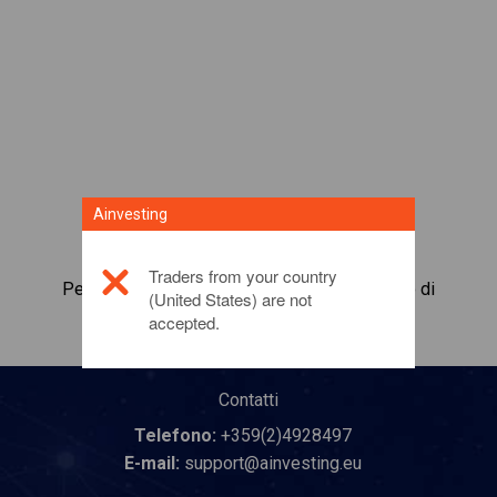
Ainvesting
Traders from your country
Per maggiori informazioni su questo prodotto di
(United States) are not
investimento,
fai clic qui
accepted.
Contatti
Telefono:
+359(2)4928497
E-mail:
support@ainvesting.eu