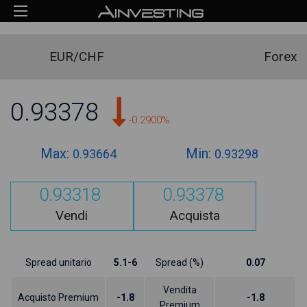
EUR/CHF
Forex
0.93378
-0.2900%
Max:
Min:
0.93664
0.93298
0.93318
0.93378
Vendi
Acquista
Spread unitario
5.1-6
Spread (%)
0.07
Vendita
Acquisto Premium
-1.8
-1.8
Premium