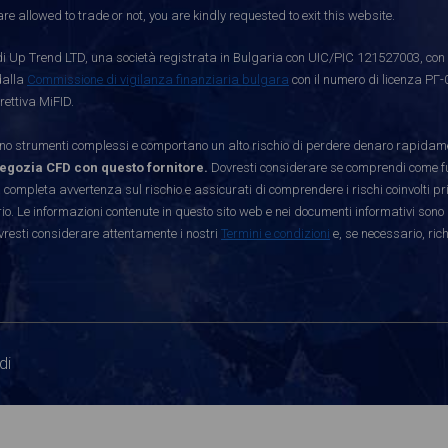
re allowed to trade or not, you are kindly requested to exit this website.
i Up Trend LTD, una società registrata in Bulgaria con UIC/PIC 121527003, con s
dalla
Commissione di vigilanza finanziaria bulgara
con il numero di licenza РГ-
rettiva MiFID.
strumenti complessi e comportano un alto rischio di perdere denaro rapidamen
egozia CFD con questo fornitore.
Dovresti considerare se comprendi come funz
 completa avvertenza sul rischio e assicurati di comprendere i rischi coinvolti p
. Le informazioni contenute in questo sito web e nei documenti informativi sono 
vresti considerare attentamente i nostri
Termini e condizioni
e, se necessario, ric
di