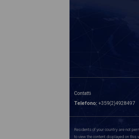
Contatti
Telefono:
+359(2)4928497
Residents of your country are not perm
to view the content displayed on this 