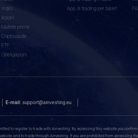
Indici
App di trading per tablet
F
Azioni
Materie prime
Criptovalute
ETF
Obbligazioni
E-mail:
support@ainvesting.eu
itted to register to trade with Ainvesting.
By accessing this website you confirm 
website and to trade through Ainvesting. If you are prohibited from accessing the 