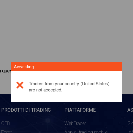
Ainvesting
u questo prodotto di investimento,
fai clic qui
Traders from your country (United States)
are not accepted.
PRODOTTI DI TRADING
PIATTAFORME
A
CFD
WebTrader
Gl
Forex
App di trading mobile
In