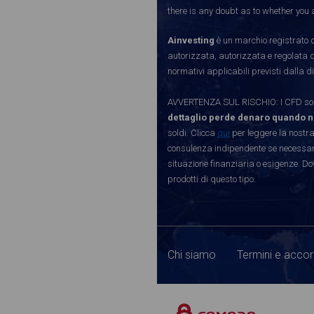
there is any doubt as to whether you a
Ainvesting
è un marchio registrato d
autorizzata, autorizzata e regolata 
normativi applicabili previsti dalla di
AVVERTENZA SUL RISCHIO: I CFD sono 
dettaglio perde denaro quando n
soldi. Clicca
qui
per leggere la nostra
consulenza indipendente se necessario
situazione finanziaria o esigenze. Do
prodotti di questo tipo.
Chi siamo
Termini e accor