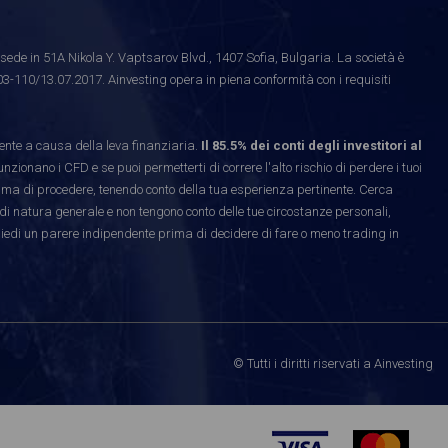
ede in 51A Nikola Y. Vaptsarov Blvd., 1407 Sofia, Bulgaria. La società è
03-110/13.07.2017. Ainvesting opera in piena conformità con i requisiti
te a causa della leva finanziaria.
Il 85.5% dei conti degli investitori al
ionano i CFD e se puoi permetterti di correre l'alto rischio di perdere i tuoi
rima di procedere, tenendo conto della tua esperienza pertinente. Cerca
di natura generale e non tengono conto delle tue circostanze personali,
hiedi un parere indipendente prima di decidere di fare o meno trading in
© Tutti i diritti riservati a Ainvesting