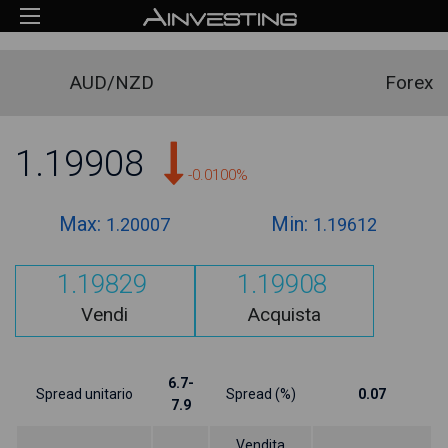
AUD/NZD
Forex
1.19908
-0.0100%
Max:
Min:
1.20007
1.19612
1.19829
1.19908
Vendi
Acquista
6.7-
Spread unitario
Spread (%)
0.07
7.9
Vendita