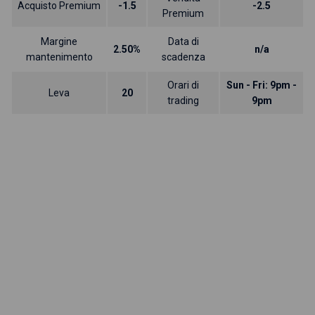
Acquisto Premium
-1.5
-2.5
Premium
Margine
Data di
2.50%
n/a
mantenimento
scadenza
Orari di
Sun - Fri: 9pm -
Leva
20
trading
9pm