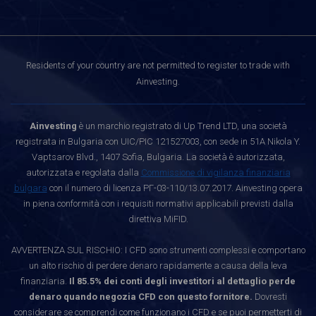
Residents of your country are not permitted to register to trade with
Ainvesting.
Ainvesting
è un marchio registrato di Up Trend LTD, una società
registrata in Bulgaria con UIC/PIC 121527003, con sede in 51A Nikola Y.
Vaptsarov Blvd., 1407 Sofia, Bulgaria. La società è autorizzata,
autorizzata e regolata dalla
Commissione di vigilanza finanziaria
bulgara
con il numero di licenza РГ-03-110/13.07.2017. Ainvesting opera
in piena conformità con i requisiti normativi applicabili previsti dalla
direttiva MiFID.
AVVERTENZA SUL RISCHIO: I CFD sono strumenti complessi e comportano
un alto rischio di perdere denaro rapidamente a causa della leva
finanziaria.
Il 85.5% dei conti degli investitori al dettaglio perde
denaro quando negozia CFD con questo fornitore.
Dovresti
considerare se comprendi come funzionano i CFD e se puoi permetterti di