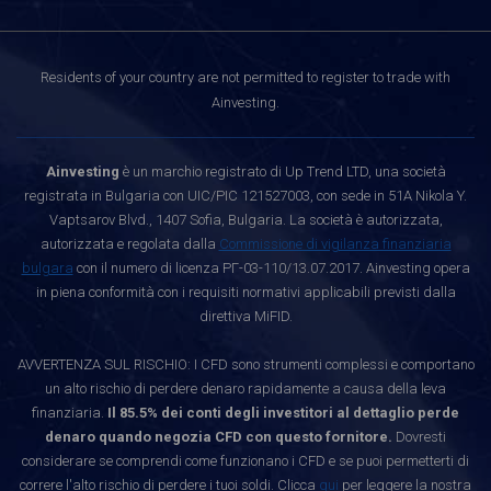
Residents of your country are not permitted to register to trade with
Ainvesting.
Ainvesting
è un marchio registrato di Up Trend LTD, una società
registrata in Bulgaria con UIC/PIC 121527003, con sede in 51A Nikola Y.
Vaptsarov Blvd., 1407 Sofia, Bulgaria. La società è autorizzata,
autorizzata e regolata dalla
Commissione di vigilanza finanziaria
bulgara
con il numero di licenza РГ-03-110/13.07.2017. Ainvesting opera
in piena conformità con i requisiti normativi applicabili previsti dalla
direttiva MiFID.
AVVERTENZA SUL RISCHIO: I CFD sono strumenti complessi e comportano
un alto rischio di perdere denaro rapidamente a causa della leva
finanziaria.
Il 85.5% dei conti degli investitori al dettaglio perde
denaro quando negozia CFD con questo fornitore.
Dovresti
considerare se comprendi come funzionano i CFD e se puoi permetterti di
correre l'alto rischio di perdere i tuoi soldi. Clicca
qui
per leggere la nostra