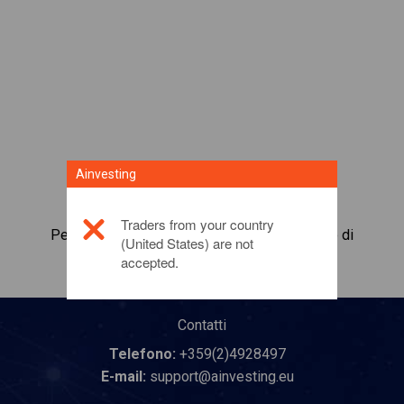
Ainvesting
Traders from your country
Per maggiori informazioni su questo prodotto di
(United States) are not
investimento,
fai clic qui
accepted.
Contatti
Telefono:
+359(2)4928497
E-mail:
support@ainvesting.eu