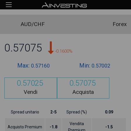
AUD/CHF
Forex
0.57075
-0.1600%
Max:
Min:
0.57160
0.57002
0.57025
0.57075
Vendi
Acquista
Spread unitario
2-5
Spread (%)
0.09
Vendita
Acquisto Premium
-1.8
-1.5
Premium