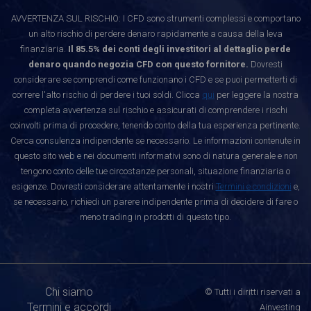
AVVERTENZA SUL RISCHIO: I CFD sono strumenti complessi e comportano
un alto rischio di perdere denaro rapidamente a causa della leva
finanziaria.
Il 85.5% dei conti degli investitori al dettaglio perde
denaro quando negozia CFD con questo fornitore.
Dovresti
considerare se comprendi come funzionano i CFD e se puoi permetterti di
correre l'alto rischio di perdere i tuoi soldi. Clicca
qui
per leggere la nostra
completa avvertenza sul rischio e assicurati di comprendere i rischi
coinvolti prima di procedere, tenendo conto della tua esperienza pertinente.
Cerca consulenza indipendente se necessario. Le informazioni contenute in
questo sito web e nei documenti informativi sono di natura generale e non
tengono conto delle tue circostanze personali, situazione finanziaria o
esigenze. Dovresti considerare attentamente i nostri
Termini e condizioni
e,
se necessario, richiedi un parere indipendente prima di decidere di fare o
meno trading in prodotti di questo tipo.
Chi siamo
© Tutti i diritti riservati a
Termini e accordi
Ainvesting