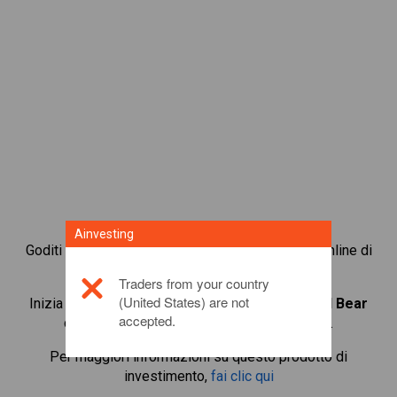
Ainvesting
Goditi i vantaggi di essere parte della comunità online di
trader in CFD su Forex.
Traders from your country
(United States) are not
Inizia a fare trading in CFD su
Direxion Financial Bear
accepted.
con spread contenuti ed esecuzione rapida.
Per maggiori informazioni su questo prodotto di
investimento,
fai clic qui