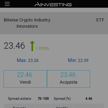
Bitwise Crypto Industry
ETF
Innovators
23.46
1.3700%
Max:
Min:
23.26
22.39
22.46
23.46
Vendi
Acquista
Spread unitario
75-100
Spread (%)
4.46