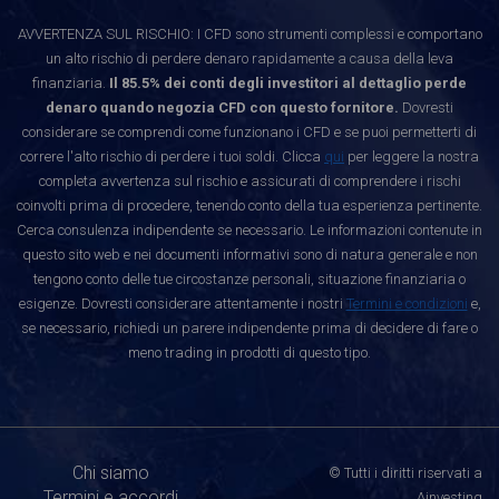
AVVERTENZA SUL RISCHIO: I CFD sono strumenti complessi e comportano
un alto rischio di perdere denaro rapidamente a causa della leva
finanziaria.
Il 85.5% dei conti degli investitori al dettaglio perde
denaro quando negozia CFD con questo fornitore.
Dovresti
considerare se comprendi come funzionano i CFD e se puoi permetterti di
correre l'alto rischio di perdere i tuoi soldi. Clicca
qui
per leggere la nostra
completa avvertenza sul rischio e assicurati di comprendere i rischi
coinvolti prima di procedere, tenendo conto della tua esperienza pertinente.
Cerca consulenza indipendente se necessario. Le informazioni contenute in
questo sito web e nei documenti informativi sono di natura generale e non
tengono conto delle tue circostanze personali, situazione finanziaria o
esigenze. Dovresti considerare attentamente i nostri
Termini e condizioni
e,
se necessario, richiedi un parere indipendente prima di decidere di fare o
meno trading in prodotti di questo tipo.
Chi siamo
© Tutti i diritti riservati a
Termini e accordi
Ainvesting