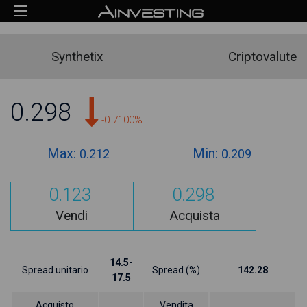
Synthetix
Criptovalute
0.298
-0.7100%
Max:
Min:
0.212
0.209
0.123
0.298
Vendi
Acquista
14.5-
Spread unitario
Spread (%)
142.28
17.5
Acquisto
Vendita