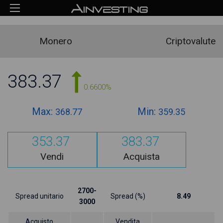
Monero
Criptovalute
383.37
0.6600%
Max:
Min:
368.77
359.35
353.37
383.37
Vendi
Acquista
2700-
Spread unitario
Spread (%)
8.49
3000
Acquisto
Vendita