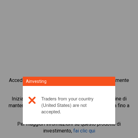
Accedi subito alle criptovalute più popolari direttamente
Ainvesting
dalla nostra piattaforma di trading in CFD.
Traders from your country
Inizia a fare trading in CFD su
ICON
con un margine di
(United States) are not
mantenimento minimo, migliore esecuzione e leva fino a
accepted.
1:200.
Per maggiori informazioni su questo prodotto di
investimento,
fai clic qui