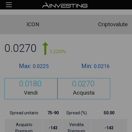
ICON
Criptovalute
0.0270
3.2200%
Max:
Min:
0.0225
0.0216
0.0180
0.0270
Vendi
Acquista
Spread unitario
75-90
Spread (%)
50.00
Acquisto
Vendita
-143
-143
Premium
Premium