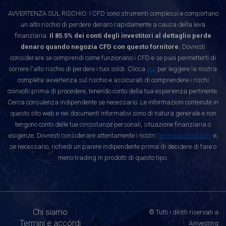
AVVERTENZA SUL RISCHIO: I CFD sono strumenti complessi e comportano
un alto rischio di perdere denaro rapidamente a causa della leva
finanziaria.
Il 85.5% dei conti degli investitori al dettaglio perde
denaro quando negozia CFD con questo fornitore.
Dovresti
considerare se comprendi come funzionano i CFD e se puoi permetterti di
correre l'alto rischio di perdere i tuoi soldi. Clicca
qui
per leggere la nostra
completa avvertenza sul rischio e assicurati di comprendere i rischi
coinvolti prima di procedere, tenendo conto della tua esperienza pertinente.
Cerca consulenza indipendente se necessario. Le informazioni contenute in
questo sito web e nei documenti informativi sono di natura generale e non
tengono conto delle tue circostanze personali, situazione finanziaria o
esigenze. Dovresti considerare attentamente i nostri
Termini e condizioni
e,
se necessario, richiedi un parere indipendente prima di decidere di fare o
meno trading in prodotti di questo tipo.
Chi siamo
© Tutti i diritti riservati a
Termini e accordi
Ainvesting