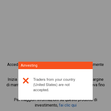
Accedi subito alle criptovalute più popolari direttamente
Ainvesting
dalla nostra piattaforma di trading in CFD.
Traders from your country
Inizia a fare trading in CFD su
Algorand
con un margine
(United States) are not
di mantenimento minimo, migliore esecuzione e leva fino
accepted.
a 1:200.
Per maggiori informazioni su questo prodotto di
investimento,
fai clic qui