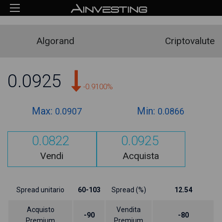
Algorand
Criptovalute
0.0925
-0.9100%
Max:
Min:
0.0907
0.0866
0.0822
0.0925
Vendi
Acquista
Spread unitario
60-103
Spread (%)
12.54
Acquisto
Vendita
-90
-80
Premium
Premium