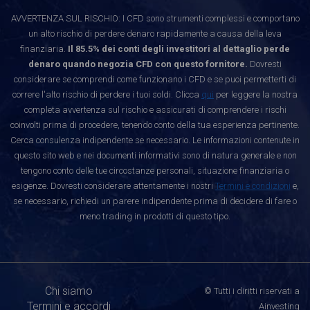
AVVERTENZA SUL RISCHIO: I CFD sono strumenti complessi e comportano
un alto rischio di perdere denaro rapidamente a causa della leva
finanziaria.
Il 85.5% dei conti degli investitori al dettaglio perde
denaro quando negozia CFD con questo fornitore.
Dovresti
considerare se comprendi come funzionano i CFD e se puoi permetterti di
correre l'alto rischio di perdere i tuoi soldi. Clicca
qui
per leggere la nostra
completa avvertenza sul rischio e assicurati di comprendere i rischi
coinvolti prima di procedere, tenendo conto della tua esperienza pertinente.
Cerca consulenza indipendente se necessario. Le informazioni contenute in
questo sito web e nei documenti informativi sono di natura generale e non
tengono conto delle tue circostanze personali, situazione finanziaria o
esigenze. Dovresti considerare attentamente i nostri
Termini e condizioni
e,
se necessario, richiedi un parere indipendente prima di decidere di fare o
meno trading in prodotti di questo tipo.
Chi siamo
© Tutti i diritti riservati a
Termini e accordi
Ainvesting