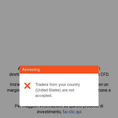
Accedi subito alle materie prime più popolari
Ainvesting
direttamente dalla nostra piattaforma di trading in CFD.
Traders from your country
Inizia a fare trading in CFD su
Gold/CNY gram
con un
(United States) are not
margine di mantenimento minimo, migliore esecuzione e
accepted.
leva fino a 1:200.
Per maggiori informazioni su questo prodotto di
investimento,
fai clic qui