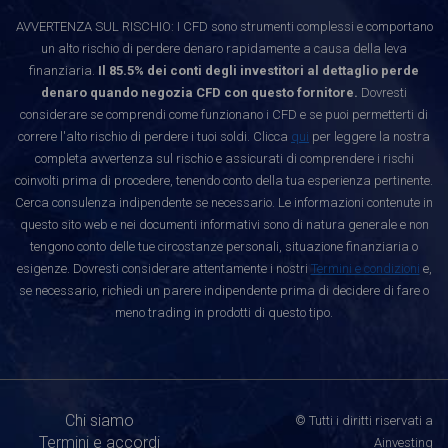
AVVERTENZA SUL RISCHIO: I CFD sono strumenti complessi e comportano
un alto rischio di perdere denaro rapidamente a causa della leva
finanziaria.
Il 85.5% dei conti degli investitori al dettaglio perde
denaro quando negozia CFD con questo fornitore.
Dovresti
considerare se comprendi come funzionano i CFD e se puoi permetterti di
correre l'alto rischio di perdere i tuoi soldi. Clicca
qui
per leggere la nostra
completa avvertenza sul rischio e assicurati di comprendere i rischi
coinvolti prima di procedere, tenendo conto della tua esperienza pertinente.
Cerca consulenza indipendente se necessario. Le informazioni contenute in
questo sito web e nei documenti informativi sono di natura generale e non
tengono conto delle tue circostanze personali, situazione finanziaria o
esigenze. Dovresti considerare attentamente i nostri
Termini e condizioni
e,
se necessario, richiedi un parere indipendente prima di decidere di fare o
meno trading in prodotti di questo tipo.
Chi siamo
© Tutti i diritti riservati a
Termini e accordi
Ainvesting