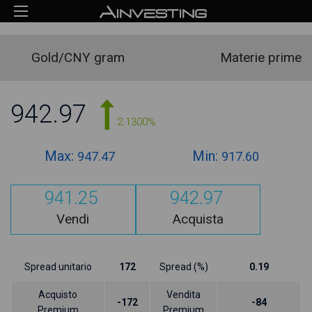
Gold/CNY gram
Materie prime
942.97
2.1300%
Max:
Min:
947.47
917.60
941.25
942.97
Vendi
Acquista
Spread unitario
172
Spread (%)
0.19
Acquisto
Vendita
-172
-84
Premium
Premium