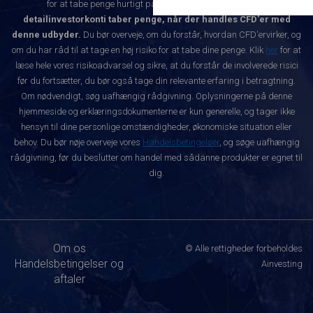
for at tabe penge hurtigt på grund af gearing.
85.5% af
detailinvestorkonti taber penge, når der handles CFD'er med
denne udbyder.
Du bør overveje, om du forstår, hvordan CFD'ervirker, og
om du har råd til at tage en høj risiko for at tabe dine penge. Klik
her
for at
læse hele vores risikoadvarsel og sikre, at du forstår de involverede risici
før du fortsætter, du bør også tage din relevante erfaring i betragtning.
Om nødvendigt, søg uafhængig rådgivning. Oplysningerne på denne
hjemmeside og erklæringsdokumenterne er kun generelle, og tager ikke
hensyn til dine personlige omstændigheder, økonomiske situation eller
behov. Du bør nøje overveje vores
Handelsbetingelser
, og søge uafhængig
rådgivning, før du beslutter om handel med sådanne produkter er egnet til
dig.
Om os
© Alle rettigheder forbeholdes
Handelsbetingelser og
Ainvesting
aftaler