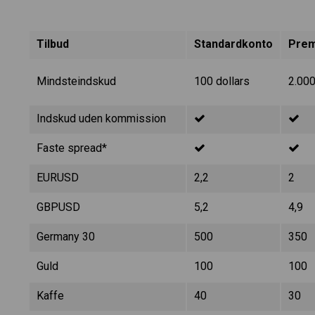
Tilbud
Standardkonto
Prem
Mindsteindskud
100 dollars
2.000
Indskud uden kommission
Faste spread*
EURUSD
2,2
2
GBPUSD
5,2
4,9
Germany 30
500
350
Guld
100
100
Kaffe
40
30