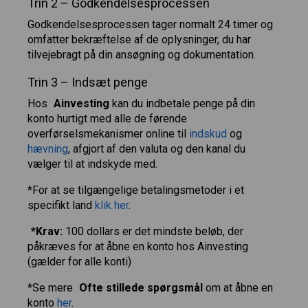
Trin 2 – Godkendelsesprocessen
Godkendelsesprocessen tager normalt 24 timer og
omfatter bekræftelse af de oplysninger, du har
tilvejebragt på din ansøgning og dokumentation.
Trin 3 – Indsæt penge
Hos
Ainvesting
kan du indbetale penge på din
konto hurtigt med alle de førende
overførselsmekanismer online til
indskud
og
hævning
, afgjort af den valuta og den kanal du
vælger til at indskyde med.
*For at se tilgængelige betalingsmetoder i et
specifikt land
klik her
.
*Krav:
100 dollars er det mindste beløb, der
påkræves for at åbne en konto hos Ainvesting
(gælder for alle konti)
*Se mere
Ofte stillede spørgsmål
om at åbne en
konto
her
.