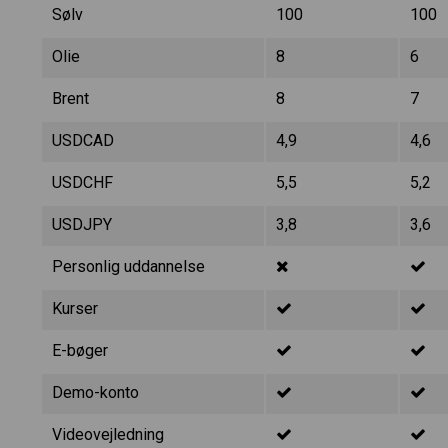
Sølv
100
100
Olie
8
6
Brent
8
7
USDCAD
4,9
4,6
USDCHF
5,5
5,2
USDJPY
3,8
3,6
Personlig uddannelse
Kurser
E-bøger
Demo-konto
Videovejledning