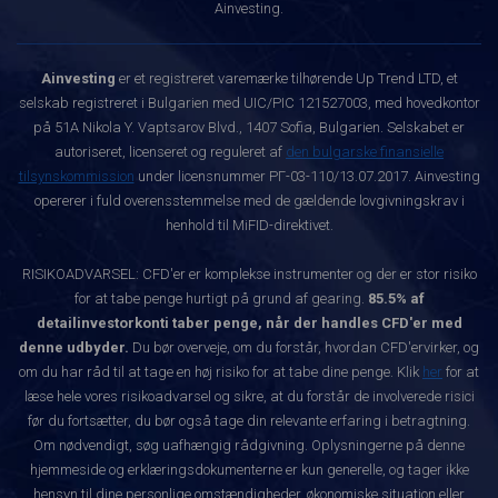
Ainvesting.
Ainvesting
er et registreret varemærke tilhørende Up Trend LTD, et
selskab registreret i Bulgarien med UIC/PIC 121527003, med hovedkontor
på 51A Nikola Y. Vaptsarov Blvd., 1407 Sofia, Bulgarien. Selskabet er
autoriseret, licenseret og reguleret af
den bulgarske finansielle
tilsynskommission
under licensnummer РГ-03-110/13.07.2017. Ainvesting
opererer i fuld overensstemmelse med de gældende lovgivningskrav i
henhold til MiFID-direktivet.
RISIKOADVARSEL: CFD'er er komplekse instrumenter og der er stor risiko
for at tabe penge hurtigt på grund af gearing.
85.5% af
detailinvestorkonti taber penge, når der handles CFD'er med
denne udbyder.
Du bør overveje, om du forstår, hvordan CFD'ervirker, og
om du har råd til at tage en høj risiko for at tabe dine penge. Klik
her
for at
læse hele vores risikoadvarsel og sikre, at du forstår de involverede risici
før du fortsætter, du bør også tage din relevante erfaring i betragtning.
Om nødvendigt, søg uafhængig rådgivning. Oplysningerne på denne
hjemmeside og erklæringsdokumenterne er kun generelle, og tager ikke
hensyn til dine personlige omstændigheder, økonomiske situation eller