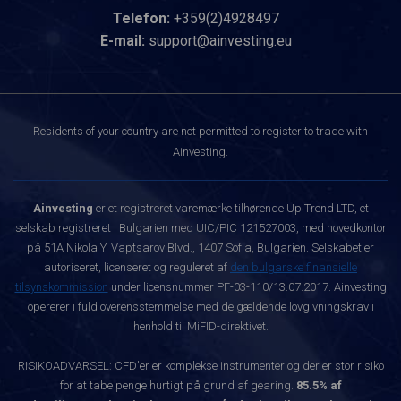
Telefon:
+359(2)4928497
E-mail:
support@ainvesting.eu
Residents of your country are not permitted to register to trade with
Ainvesting.
Ainvesting
er et registreret varemærke tilhørende Up Trend LTD, et
selskab registreret i Bulgarien med UIC/PIC 121527003, med hovedkontor
på 51A Nikola Y. Vaptsarov Blvd., 1407 Sofia, Bulgarien. Selskabet er
autoriseret, licenseret og reguleret af
den bulgarske finansielle
tilsynskommission
under licensnummer РГ-03-110/13.07.2017. Ainvesting
opererer i fuld overensstemmelse med de gældende lovgivningskrav i
henhold til MiFID-direktivet.
RISIKOADVARSEL: CFD'er er komplekse instrumenter og der er stor risiko
for at tabe penge hurtigt på grund af gearing.
85.5% af