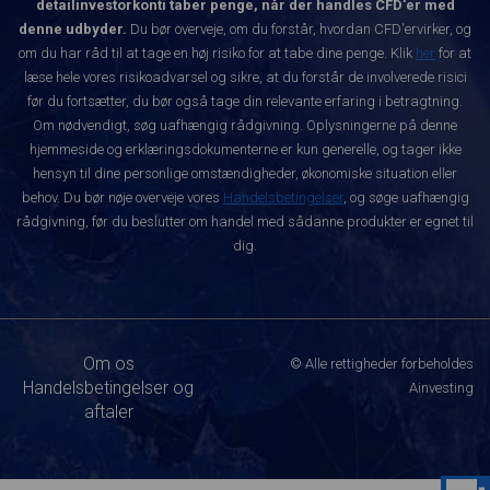
detailinvestorkonti taber penge, når der handles CFD'er med
denne udbyder.
Du bør overveje, om du forstår, hvordan CFD'ervirker, og
om du har råd til at tage en høj risiko for at tabe dine penge. Klik
her
for at
læse hele vores risikoadvarsel og sikre, at du forstår de involverede risici
før du fortsætter, du bør også tage din relevante erfaring i betragtning.
Om nødvendigt, søg uafhængig rådgivning. Oplysningerne på denne
hjemmeside og erklæringsdokumenterne er kun generelle, og tager ikke
hensyn til dine personlige omstændigheder, økonomiske situation eller
behov. Du bør nøje overveje vores
Handelsbetingelser
, og søge uafhængig
rådgivning, før du beslutter om handel med sådanne produkter er egnet til
dig.
Om os
© Alle rettigheder forbeholdes
Handelsbetingelser og
Ainvesting
aftaler