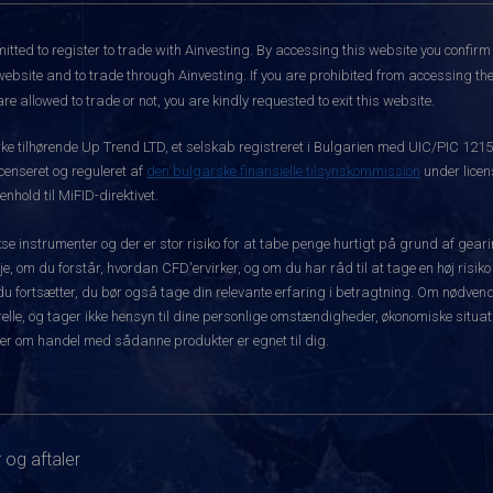
itted to register to trade with Ainvesting.
By accessing this website you confirm 
website and to trade through Ainvesting. If you are prohibited from accessing the 
re allowed to trade or not, you are kindly requested to exit this website.
rke tilhørende Up Trend LTD, et selskab registreret i Bulgarien med UIC/PIC 121
icenseret og reguleret af
den bulgarske finansielle tilsynskommission
under licen
hold til MiFID-direktivet.
instrumenter og der er stor risiko for at tabe penge hurtigt på grund af gear
e, om du forstår, hvordan CFD'ervirker, og om du har råd til at tage en høj risiko
før du fortsætter, du bør også tage din relevante erfaring i betragtning. Om nø
le, og tager ikke hensyn til dine personlige omstændigheder, økonomiske situatio
er om handel med sådanne produkter er egnet til dig.
 og aftaler