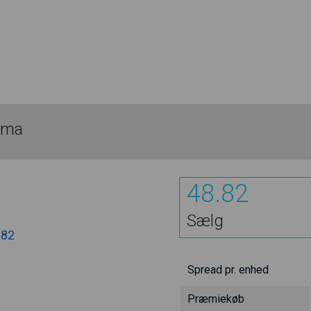
ima
48.82
Sælg
.82
Spread pr. enhed
Præmiekøb