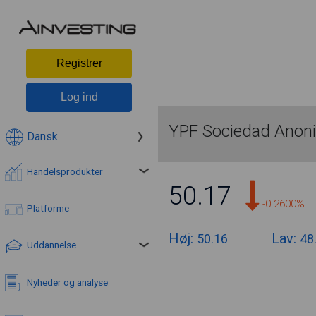
Registrer
Log ind
YPF Sociedad Anon
Dansk
Handelsprodukter
50.17
-0.2600%
Platforme
Høj:
Lav:
50.16
48
Uddannelse
Nyheder og analyse