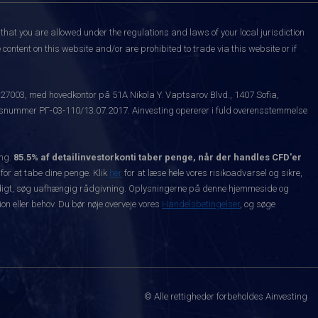
that you are allowed under the regulations and laws of your local jurisdiction
content on this website and/or are prohibited to trade via this website or if
527003, med hovedkontor på 51A Nikola Y. Vaptsarov Blvd., 1407 Sofia,
snummer РГ-03-110/13.07.2017. Ainvesting opererer i fuld overensstemmelse
ing.
85.5% af detailinvestorkonti taber penge, når der handles CFD'er
 for at tabe dine penge. Klik
her
for at læse hele vores risikoadvarsel og sikre,
dvendigt, søg uafhængig rådgivning. Oplysningerne på denne hjemmeside og
n eller behov. Du bør nøje overveje vores
Handelsbetingelser
, og søge
© Alle rettigheder forbeholdes Ainvesting