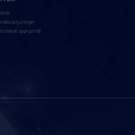
dliste
ndelsoplysninger
te stillede spørgsmål