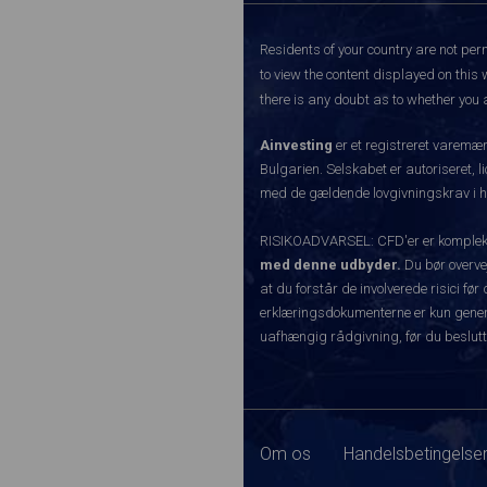
Residents of your country are not perm
to view the content displayed on this 
there is any doubt as to whether you a
Ainvesting
er et registreret varemæ
Bulgarien. Selskabet er autoriseret, l
med de gældende lovgivningskrav i hen
RISIKOADVARSEL: CFD'er er komplekse 
med denne udbyder.
Du bør overvej
at du forstår de involverede risici 
erklæringsdokumenterne er kun generel
uafhængig rådgivning, før du beslutt
Om os
Handelsbetingelser