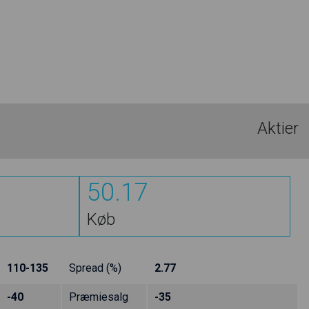
Aktier
50.17
Køb
110-135
Spread (%)
2.77
-40
Præmiesalg
-35