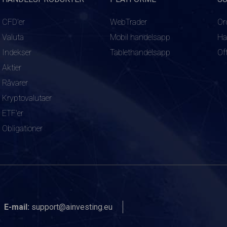
CFD'er
WebTrader
Or
Valuta
Mobil handelsapp
Ha
Indekser
Tablethandelsapp
Of
Aktier
Råvarer
Kryptovalutaer
ETF'er
Obligationer
E-mail:
support@ainvesting.eu