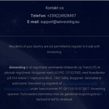
Kontakt os
Telefon:
+359(2)4928497
E-mail:
support@ainvesting.eu
Residents of your country are not permitted to register to trade with
Ainvesting.
Ainvesting
er et registreret varemærke tilhørende Up Trend LTD, et
selskab registreret i Bulgarien med UIC/PIC 121527003, med hovedkontor
på 51A Nikola Y. Vaptsarov Blvd., 1407 Sofia, Bulgarien. Selskabet er
autoriseret, licenseret og reguleret af
den bulgarske finansielle
tilsynskommission
under licensnummer РГ-03-110/13.07.2017. Ainvesting
opererer i fuld overensstemmelse med de gældende lovgivningskrav i
henhold til MiFID-direktivet.