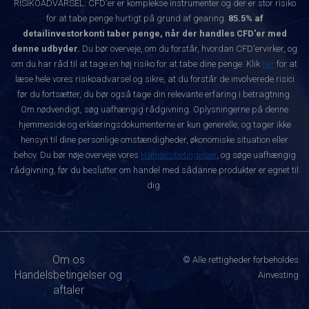
RISIKOADVARSEL: CFD'er er komplekse instrumenter og der er stor risiko
for at tabe penge hurtigt på grund af gearing.
85.5% af
detailinvestorkonti taber penge, når der handles CFD'er med
denne udbyder.
Du bør overveje, om du forstår, hvordan CFD'ervirker, og
om du har råd til at tage en høj risiko for at tabe dine penge. Klik
her
for at
læse hele vores risikoadvarsel og sikre, at du forstår de involverede risici
før du fortsætter, du bør også tage din relevante erfaring i betragtning.
Om nødvendigt, søg uafhængig rådgivning. Oplysningerne på denne
hjemmeside og erklæringsdokumenterne er kun generelle, og tager ikke
hensyn til dine personlige omstændigheder, økonomiske situation eller
behov. Du bør nøje overveje vores
Handelsbetingelser
, og søge uafhængig
rådgivning, før du beslutter om handel med sådanne produkter er egnet til
dig.
Om os
© Alle rettigheder forbeholdes
Handelsbetingelser og
Ainvesting
aftaler