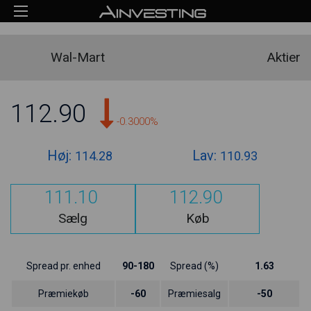
Wal-Mart
Aktier
112.90
-0.3000%
Høj:
Lav:
114.28
110.93
111.10
112.90
Sælg
Køb
Spread pr. enhed
90-180
Spread (%)
1.63
Præmiekøb
-60
Præmiesalg
-50