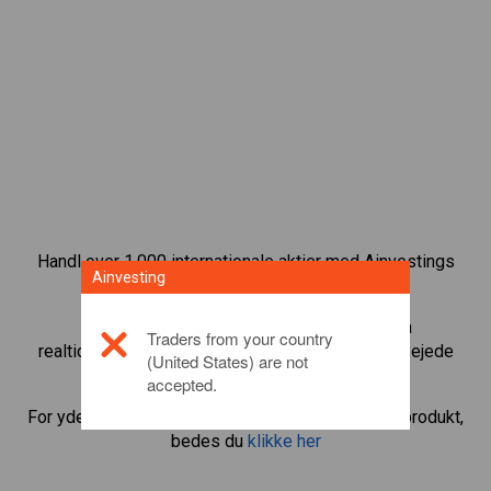
Handl over 1.000 internationale aktier med Ainvestings
Ainvesting
CFD-handelsplatform.
Begynd at handle CFD’er med
Wal-Mart
. Få
Traders from your country
realtidskurser og aktieudbytte, som hvis du selv ejede
(United States) are not
aktien.
accepted.
For yderligere oplysninger om dette investeringsprodukt,
bedes du
klikke her