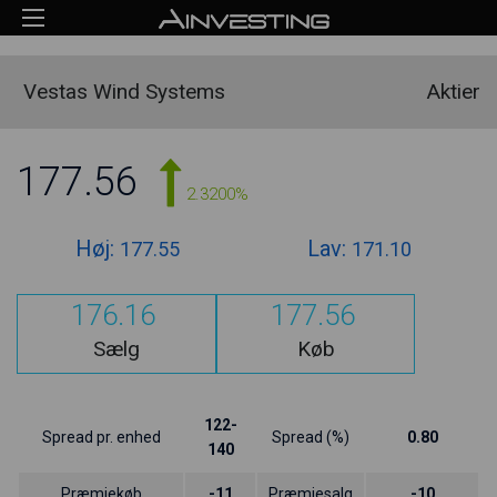
Vestas Wind Systems
Aktier
177.56
2.3200%
Høj:
Lav:
177.55
171.10
176.16
177.56
Sælg
Køb
122-
Spread pr. enhed
Spread (%)
0.80
140
Præmiekøb
-11
Præmiesalg
-10