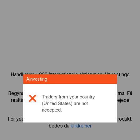
Handl over 1.000 internationale aktier med Ainvestings
Ainvesting
CFD-handelsplatform.
Begynd at handle CFD’er med
Vestas Wind Systems
. Få
Traders from your country
realtidskurser og aktieudbytte, som hvis du selv ejede
(United States) are not
aktien.
accepted.
For yderligere oplysninger om dette investeringsprodukt,
bedes du
klikke her