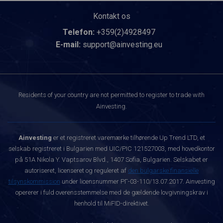
Kontakt os
Telefon:
+359(2)4928497
E-mail:
support@ainvesting.eu
Residents of your country are not permitted to register to trade with
Ainvesting.
Ainvesting
er et registreret varemærke tilhørende Up Trend LTD, et
selskab registreret i Bulgarien med UIC/PIC 121527003, med hovedkontor
på 51A Nikola Y. Vaptsarov Blvd., 1407 Sofia, Bulgarien. Selskabet er
autoriseret, licenseret og reguleret af
den bulgarske finansielle
tilsynskommission
under licensnummer РГ-03-110/13.07.2017. Ainvesting
opererer i fuld overensstemmelse med de gældende lovgivningskrav i
henhold til MiFID-direktivet.