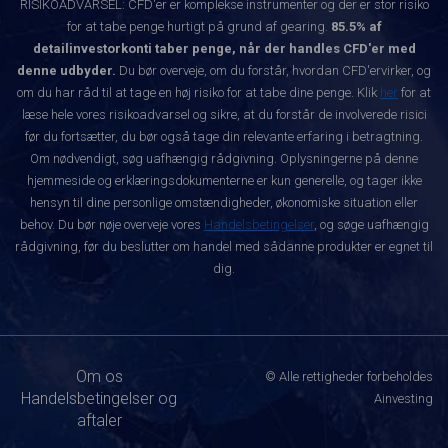
RISIKOADVARSEL: CFD'er er komplekse instrumenter og der er stor risiko
for at tabe penge hurtigt på grund af gearing.
85.5% af
detailinvestorkonti taber penge, når der handles CFD'er med
denne udbyder.
Du bør overveje, om du forstår, hvordan CFD'ervirker, og
om du har råd til at tage en høj risiko for at tabe dine penge. Klik
her
for at
læse hele vores risikoadvarsel og sikre, at du forstår de involverede risici
før du fortsætter, du bør også tage din relevante erfaring i betragtning.
Om nødvendigt, søg uafhængig rådgivning. Oplysningerne på denne
hjemmeside og erklæringsdokumenterne er kun generelle, og tager ikke
hensyn til dine personlige omstændigheder, økonomiske situation eller
behov. Du bør nøje overveje vores
Handelsbetingelser
, og søge uafhængig
rådgivning, før du beslutter om handel med sådanne produkter er egnet til
dig.
Om os
© Alle rettigheder forbeholdes
Handelsbetingelser og
Ainvesting
aftaler