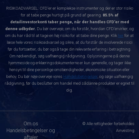
RISIKOADVARSEL: CFD'er er komplekse instrumenter og der er stor risiko
for at tabe penge hurtigt på grund af gearing.
85.5% af
detailinvestorkonti taber penge, når der handles CFD'er med
denne udbyder.
Du bør overveje, om du forstår, hvordan CFD'ervirker, og
om du har råd til at tage en høj risiko for at tabe dine penge. Klik
her
for at
læse hele vores risikoadvarsel og sikre, at du forstår de involverede risici
før du fortsætter, du bør også tage din relevante erfaring i betragtning.
Om nødvendigt, søg uafhængig rådgivning. Oplysningerne på denne
hjemmeside og erklæringsdokumenterne er kun generelle, og tager ikke
hensyn til dine personlige omstændigheder, økonomiske situation eller
behov. Du bør nøje overveje vores
Handelsbetingelser
, og søge uafhængig
rådgivning, før du beslutter om handel med sådanne produkter er egnet til
dig.
Om os
© Alle rettigheder forbeholdes
Handelsbetingelser og
Ainvesting
aftaler