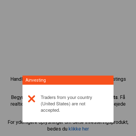
Handl over 1.000 internationale aktier med Ainvestings
Ainvesting
CFD-handelsplatform.
Traders from your country
Begynd at handle CFD’er med
Texas Instruments
. Få
(United States) are not
realtidskurser og aktieudbytte, som hvis du selv ejede
accepted.
aktien.
For yderligere oplysninger om dette investeringsprodukt,
bedes du
klikke her