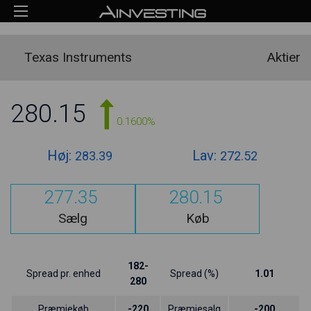
Texas Instruments
Aktier
280.15
0.1600%
Høj:
Lav:
283.39
272.52
277.35
280.15
Sælg
Køb
182-
Spread pr. enhed
Spread (%)
1.01
280
Præmiekøb
-220
Præmiesalg
-200