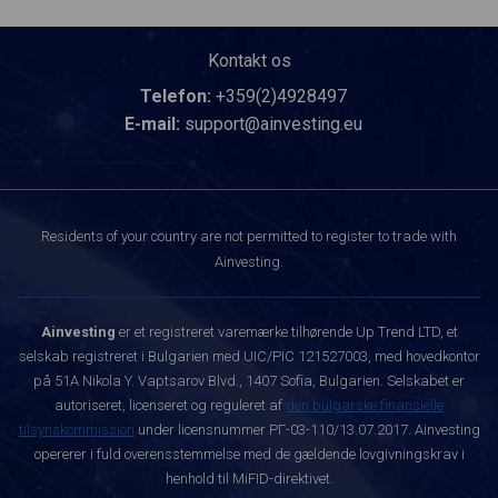
Kontakt os
Telefon:
+359(2)4928497
E-mail:
support@ainvesting.eu
Residents of your country are not permitted to register to trade with
Ainvesting.
Ainvesting
er et registreret varemærke tilhørende Up Trend LTD, et
selskab registreret i Bulgarien med UIC/PIC 121527003, med hovedkontor
på 51A Nikola Y. Vaptsarov Blvd., 1407 Sofia, Bulgarien. Selskabet er
autoriseret, licenseret og reguleret af
den bulgarske finansielle
tilsynskommission
under licensnummer РГ-03-110/13.07.2017. Ainvesting
opererer i fuld overensstemmelse med de gældende lovgivningskrav i
henhold til MiFID-direktivet.