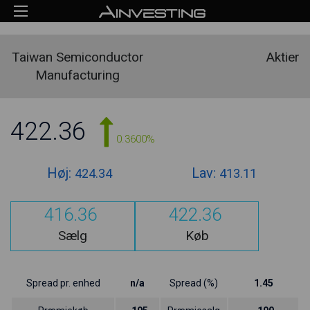
Taiwan Semiconductor
Aktier
Manufacturing
422.36
0.3600%
Høj:
Lav:
424.34
413.11
416.36
422.36
Sælg
Køb
Spread pr. enhed
n/a
Spread (%)
1.45