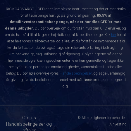
RISIKOADVARSEL: CFD'er er komplekse instrumenter og der er stor risiko
for at tabe penge hurtigt på grund af gearing.
85.5% af
detailinvestorkonti taber penge, når der handles CFD'er med
denne udbyder.
Du bør overveje, om du forstår, hvordan CFD'ervirker, og
om du har råd til at tage en høj risiko for at tabe dine penge. Klik
her
for at
læse hele vores risikoadvarsel og sikre, at du forstår de involverede risici
før du fortsætter, du bør også tage din relevante erfaring i betragtning.
Om nødvendigt, søg uafhængig rådgivning. Oplysningerne på denne
hjemmeside og erklæringsdokumenterne er kun generelle, og tager ikke
hensyn til dine personlige omstændigheder, økonomiske situation eller
behov. Du bør nøje overveje vores
Handelsbetingelser
, og søge uafhængig
rådgivning, før du beslutter om handel med sådanne produkter er egnet til
dig.
Om os
© Alle rettigheder forbeholdes
Handelsbetingelser og
Ainvesting
aftaler