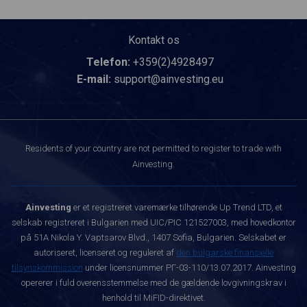
Kontakt os
Telefon:
+359(2)4928497
E-mail:
support@ainvesting.eu
Residents of your country are not permitted to register to trade with
Ainvesting.
Ainvesting
er et registreret varemærke tilhørende Up Trend LTD, et
selskab registreret i Bulgarien med UIC/PIC 121527003, med hovedkontor
på 51A Nikola Y. Vaptsarov Blvd., 1407 Sofia, Bulgarien. Selskabet er
autoriseret, licenseret og reguleret af
den bulgarske finansielle
tilsynskommission
under licensnummer РГ-03-110/13.07.2017. Ainvesting
opererer i fuld overensstemmelse med de gældende lovgivningskrav i
henhold til MiFID-direktivet.