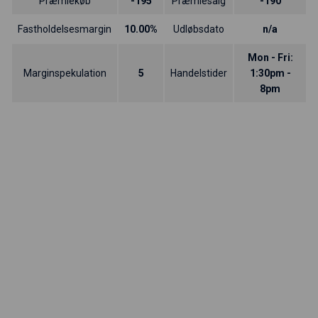
Præmiekøb
-195
Præmiesalg
-190
Fastholdelsesmargin
10.00%
Udløbsdato
n/a
Mon - Fri:
Marginspekulation
5
Handelstider
1:30pm -
8pm