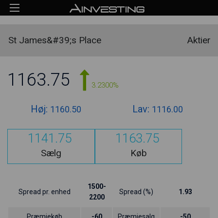
St James&#39;s Place
Aktier
1163.75
3.2300%
Høj:
Lav:
1160.50
1116.00
1141.75
1163.75
Sælg
Køb
1500-
Spread pr. enhed
Spread (%)
1.93
2200
Præmiekøb
-60
Præmiesalg
-50