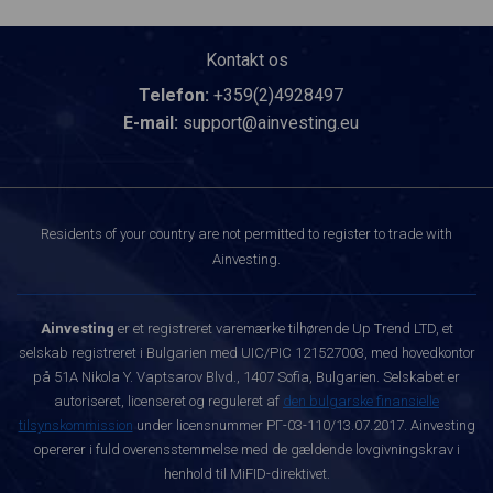
Kontakt os
Telefon:
+359(2)4928497
E-mail:
support@ainvesting.eu
Residents of your country are not permitted to register to trade with
Ainvesting.
Ainvesting
er et registreret varemærke tilhørende Up Trend LTD, et
selskab registreret i Bulgarien med UIC/PIC 121527003, med hovedkontor
på 51A Nikola Y. Vaptsarov Blvd., 1407 Sofia, Bulgarien. Selskabet er
autoriseret, licenseret og reguleret af
den bulgarske finansielle
tilsynskommission
under licensnummer РГ-03-110/13.07.2017. Ainvesting
opererer i fuld overensstemmelse med de gældende lovgivningskrav i
henhold til MiFID-direktivet.