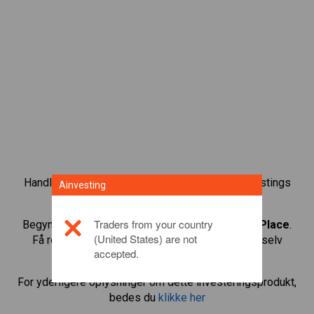
Handl over 1.000 internationale aktier med Ainvestings
Ainvesting
CFD-handelsplatform.
Traders from your country
Begynd at handle CFD’er med
St James&#39;s Place
.
(United States) are not
Få realtidskurser og aktieudbytte, som hvis du selv
accepted.
ejede aktien.
For yderligere oplysninger om dette investeringsprodukt,
bedes du
klikke her