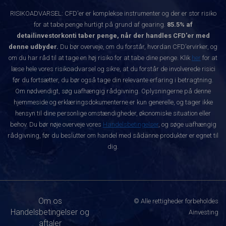
RISIKOADVARSEL: CFD'er er komplekse instrumenter og der er stor risiko
for at tabe penge hurtigt på grund af gearing.
85.5% af
detailinvestorkonti taber penge, når der handles CFD'er med
denne udbyder.
Du bør overveje, om du forstår, hvordan CFD'ervirker, og
om du har råd til at tage en høj risiko for at tabe dine penge. Klik
her
for at
læse hele vores risikoadvarsel og sikre, at du forstår de involverede risici
før du fortsætter, du bør også tage din relevante erfaring i betragtning.
Om nødvendigt, søg uafhængig rådgivning. Oplysningerne på denne
hjemmeside og erklæringsdokumenterne er kun generelle, og tager ikke
hensyn til dine personlige omstændigheder, økonomiske situation eller
behov. Du bør nøje overveje vores
Handelsbetingelser
, og søge uafhængig
rådgivning, før du beslutter om handel med sådanne produkter er egnet til
dig.
Om os
© Alle rettigheder forbeholdes
Handelsbetingelser og
Ainvesting
aftaler