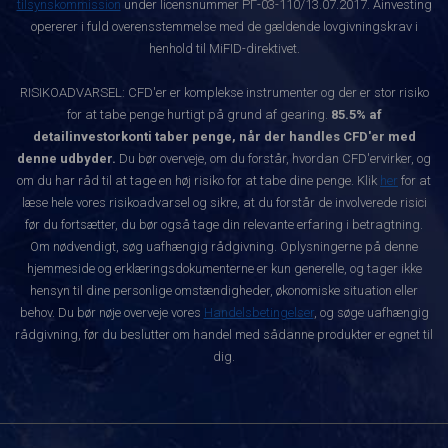
tilsynskommission
under licensnummer РГ-03-110/13.07.2017. Ainvesting
opererer i fuld overensstemmelse med de gældende lovgivningskrav i
henhold til MiFID-direktivet.
RISIKOADVARSEL: CFD'er er komplekse instrumenter og der er stor risiko
for at tabe penge hurtigt på grund af gearing.
85.5% af
detailinvestorkonti taber penge, når der handles CFD'er med
denne udbyder.
Du bør overveje, om du forstår, hvordan CFD'ervirker, og
om du har råd til at tage en høj risiko for at tabe dine penge. Klik
her
for at
læse hele vores risikoadvarsel og sikre, at du forstår de involverede risici
før du fortsætter, du bør også tage din relevante erfaring i betragtning.
Om nødvendigt, søg uafhængig rådgivning. Oplysningerne på denne
hjemmeside og erklæringsdokumenterne er kun generelle, og tager ikke
hensyn til dine personlige omstændigheder, økonomiske situation eller
behov. Du bør nøje overveje vores
Handelsbetingelser
, og søge uafhængig
rådgivning, før du beslutter om handel med sådanne produkter er egnet til
dig.