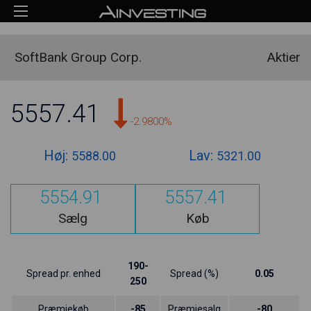
SoftBank Group Corp.
Aktier
5557.41
-2.9800%
Høj:
Lav:
5588.00
5321.00
5554.91
5557.41
Sælg
Køb
190-
Spread pr. enhed
Spread (%)
0.05
250
Præmiekøb
-85
Præmiesalg
-80