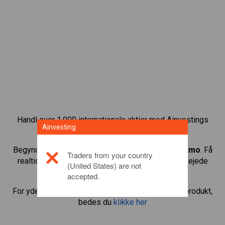
Handl over 1.000 internationale aktier med Ainvestings
Ainvesting
CFD-handelsplatform.
Begynd at handle CFD’er med
Salvatore Ferragamo
. Få
Traders from your country
realtidskurser og aktieudbytte, som hvis du selv ejede
(United States) are not
aktien.
accepted.
For yderligere oplysninger om dette investeringsprodukt,
bedes du
klikke her