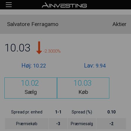
Salvatore Ferragamo
Aktier
10.03
-2.3000%
Høj:
Lav:
10.22
9.94
10.02
10.03
Sælg
Køb
Spread pr. enhed
1-1
Spread (%)
0.10
Præmiekøb
-3
Præmiesalg
-2