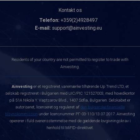
Kontakt os
Telefon:
+359(2)4928497
E-mail:
support@ainvesting.eu
Residents of your country are not permitted to register to trade with
Ainvesting.
Ainvesting
er et registreret varemærke tilhørende Up Trend LTD, et
selskab registreret i Bulgarien med UIC/PIC 121527003, med hovedkontor
på 51A Nikola Y. Vaptsarov Blvd., 1407 Sofia, Bulgarien. Selskabet er
autoriseret, licenseret og reguleret af
den bulgarske finansielle
tilsynskommission
under licensnummer РГ-03-110/13.07.2017. Ainvesting
opererer i fuld overensstemmelse med de gældende lovgivningskrav i
henhold til MiFID-direktivet.