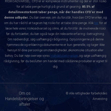
RISIKOADVARSEL: CFD'er er komplekse instrumenter og der er stor risiko
for at tabe penge hurtigt på grund af gearing.
85.5% af
detailinvestorkonti taber penge, når der handles CFD'er med
denne udbyder.
Du bør overveje, om du forstår, hvordan CFD'ervirker, og
om du har råd til at tage en høj risiko for at tabe dine penge. Klik
her
for at
læse hele vores risikoadvarsel og sikre, at du forstår de involverede risici
før du fortsætter, du bør også tage din relevante erfaring i betragtning.
Om nødvendigt, søg uafhængig rådgivning. Oplysningerne på denne
hjemmeside og erklæringsdokumenterne er kun generelle, og tager ikke
hensyn til dine personlige omstændigheder, økonomiske situation eller
behov. Du bør nøje overveje vores
Handelsbetingelser
, og søge uafhængig
rådgivning, før du beslutter om handel med sådanne produkter er egnet til
dig.
Om os
© Alle rettigheder forbeholdes
Handelsbetingelser og
Ainvesting
aftaler