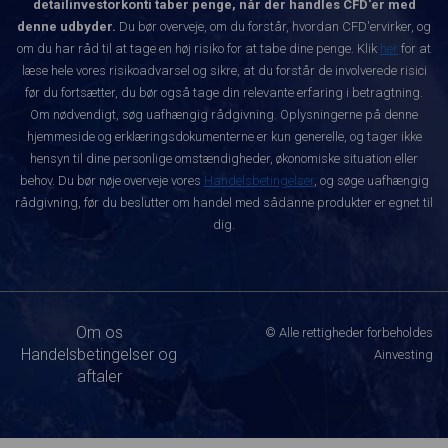
detailinvestorkonti taber penge, når der handles CFD'er med
denne udbyder.
Du bør overveje, om du forstår, hvordan CFD'ervirker, og
om du har råd til at tage en høj risiko for at tabe dine penge. Klik
her
for at
læse hele vores risikoadvarsel og sikre, at du forstår de involverede risici
før du fortsætter, du bør også tage din relevante erfaring i betragtning.
Om nødvendigt, søg uafhængig rådgivning. Oplysningerne på denne
hjemmeside og erklæringsdokumenterne er kun generelle, og tager ikke
hensyn til dine personlige omstændigheder, økonomiske situation eller
behov. Du bør nøje overveje vores
Handelsbetingelser
, og søge uafhængig
rådgivning, før du beslutter om handel med sådanne produkter er egnet til
dig.
Om os
© Alle rettigheder forbeholdes
Handelsbetingelser og
Ainvesting
aftaler