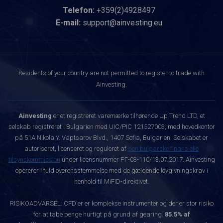
Telefon:
+359(2)4928497
E-mail:
support@ainvesting.eu
Residents of your country are not permitted to register to trade with
Ainvesting.
Ainvesting
er et registreret varemærke tilhørende Up Trend LTD, et
selskab registreret i Bulgarien med UIC/PIC 121527003, med hovedkontor
på 51A Nikola Y. Vaptsarov Blvd., 1407 Sofia, Bulgarien. Selskabet er
autoriseret, licenseret og reguleret af
den bulgarske finansielle
tilsynskommission
under licensnummer РГ-03-110/13.07.2017. Ainvesting
opererer i fuld overensstemmelse med de gældende lovgivningskrav i
henhold til MiFID-direktivet.
RISIKOADVARSEL: CFD'er er komplekse instrumenter og der er stor risiko
for at tabe penge hurtigt på grund af gearing.
85.5% af