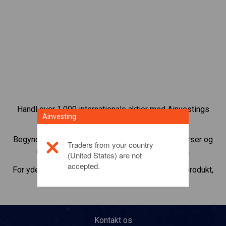
Handl over 1.000 internationale aktier med Ainvestings
Ainvesting
CFD-handelsplatform.
Begynd at handle CFD’er med
Seek
. Få realtidskurser og
Traders from your country
aktieudbytte, som hvis du selv ejede aktien.
(United States) are not
accepted.
For yderligere oplysninger om dette investeringsprodukt,
bedes du
klikke her
Kontakt os