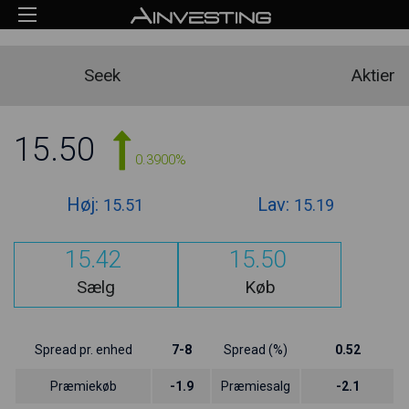
Seek
Aktier
15.50
0.3900%
Høj:
Lav:
15.51
15.19
15.42
15.50
Sælg
Køb
Spread pr. enhed
7-8
Spread (%)
0.52
Præmiekøb
-1.9
Præmiesalg
-2.1