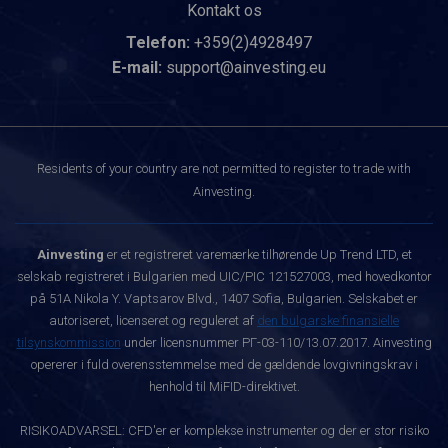
Kontakt os
Telefon:
+359(2)4928497
E-mail:
support@ainvesting.eu
Residents of your country are not permitted to register to trade with
Ainvesting.
Ainvesting
er et registreret varemærke tilhørende Up Trend LTD, et
selskab registreret i Bulgarien med UIC/PIC 121527003, med hovedkontor
på 51A Nikola Y. Vaptsarov Blvd., 1407 Sofia, Bulgarien. Selskabet er
autoriseret, licenseret og reguleret af
den bulgarske finansielle
tilsynskommission
under licensnummer РГ-03-110/13.07.2017. Ainvesting
opererer i fuld overensstemmelse med de gældende lovgivningskrav i
henhold til MiFID-direktivet.
RISIKOADVARSEL: CFD'er er komplekse instrumenter og der er stor risiko