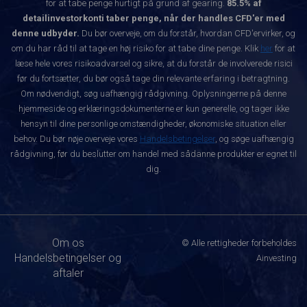
for at tabe penge hurtigt på grund af gearing.
85.5% af
detailinvestorkonti taber penge, når der handles CFD'er med
denne udbyder.
Du bør overveje, om du forstår, hvordan CFD'ervirker, og
om du har råd til at tage en høj risiko for at tabe dine penge. Klik
her
for at
læse hele vores risikoadvarsel og sikre, at du forstår de involverede risici
før du fortsætter, du bør også tage din relevante erfaring i betragtning.
Om nødvendigt, søg uafhængig rådgivning. Oplysningerne på denne
hjemmeside og erklæringsdokumenterne er kun generelle, og tager ikke
hensyn til dine personlige omstændigheder, økonomiske situation eller
behov. Du bør nøje overveje vores
Handelsbetingelser
, og søge uafhængig
rådgivning, før du beslutter om handel med sådanne produkter er egnet til
dig.
Om os
© Alle rettigheder forbeholdes
Handelsbetingelser og
Ainvesting
aftaler