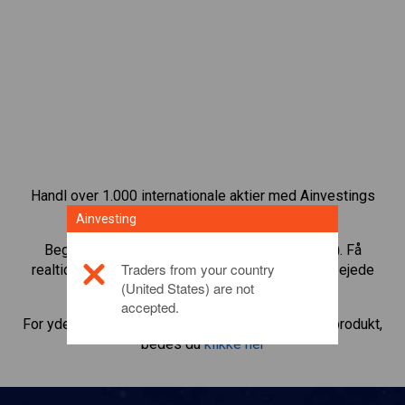
Handl over 1.000 internationale aktier med Ainvestings
CFD-handelsplatform.
Ainvesting
Begynd at handle CFD’er med
Rio Tinto (AUD)
. Få
Traders from your country
realtidskurser og aktieudbytte, som hvis du selv ejede
(United States) are not
aktien.
accepted.
For yderligere oplysninger om dette investeringsprodukt,
bedes du
klikke her