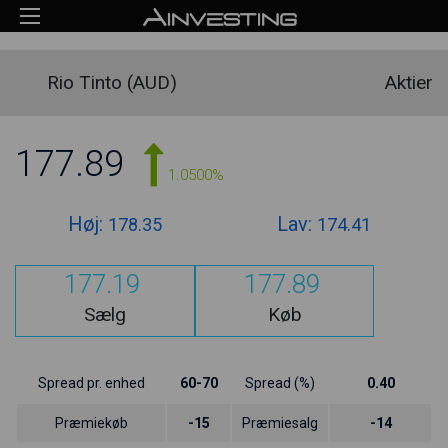
Rio Tinto (AUD)
Aktier
177.89
1.0500%
Høj:
Lav:
178.35
174.41
177.19
177.89
Sælg
Køb
Spread pr. enhed
60-70
Spread (%)
0.40
Præmiekøb
-15
Præmiesalg
-14