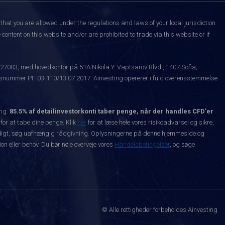
that you are allowed under the regulations and laws of your local jurisdiction
content on this website and/or are prohibited to trade via this website or if
527003, med hovedkontor på 51A Nikola Y. Vaptsarov Blvd., 1407 Sofia,
snummer РГ-03-110/13.07.2017. Ainvesting opererer i fuld overensstemmelse
ing.
85.5% af detailinvestorkonti taber penge, når der handles CFD'er
 for at tabe dine penge. Klik
her
for at læse hele vores risikoadvarsel og sikre,
dvendigt, søg uafhængig rådgivning. Oplysningerne på denne hjemmeside og
n eller behov. Du bør nøje overveje vores
Handelsbetingelser
, og søge
© Alle rettigheder forbeholdes Ainvesting