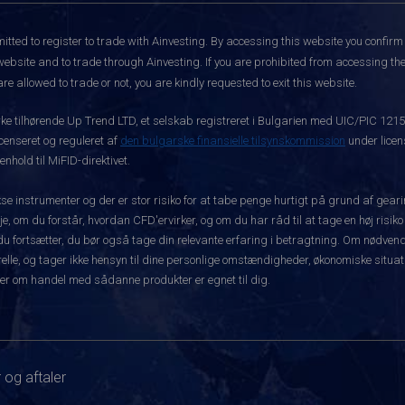
itted to register to trade with Ainvesting.
By accessing this website you confirm 
website and to trade through Ainvesting. If you are prohibited from accessing the 
re allowed to trade or not, you are kindly requested to exit this website.
rke tilhørende Up Trend LTD, et selskab registreret i Bulgarien med UIC/PIC 121
icenseret og reguleret af
den bulgarske finansielle tilsynskommission
under licen
hold til MiFID-direktivet.
instrumenter og der er stor risiko for at tabe penge hurtigt på grund af gear
e, om du forstår, hvordan CFD'ervirker, og om du har råd til at tage en høj risiko
før du fortsætter, du bør også tage din relevante erfaring i betragtning. Om nø
le, og tager ikke hensyn til dine personlige omstændigheder, økonomiske situatio
er om handel med sådanne produkter er egnet til dig.
 og aftaler