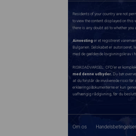
Residents of your country are not perm
to view the content displayed on this 
there is any doubt as to whether you a
Ainvesting
er et registreret varemæ
Bulgarien. Selskabet er autoriseret, l
med de gældende lovgivningskrav i hen
RISIKOADVARSEL: CFD'er er komplekse 
med denne udbyder.
Du bør overvej
at du forstår de involverede risici 
erklæringsdokumenterne er kun generel
uafhængig rådgivning, før du beslutt
Om os
Handelsbetingelser