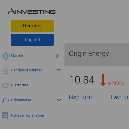
Registrer
Log ind
Origin Energy
Dansk
Handelsprodukter
10.84
-0.7400%
Platforme
Høj:
Lav:
10.91
10
Uddannelse
Nyheder og analyse