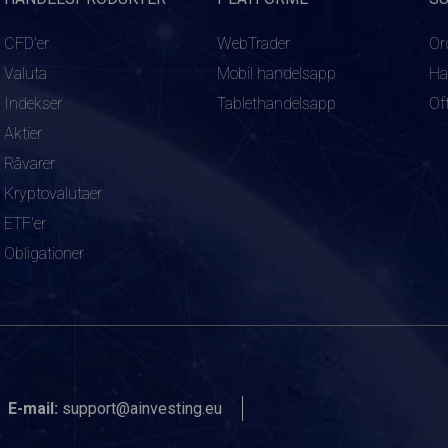
CFD'er
WebTrader
Or
Valuta
Mobil handelsapp
Ha
Indekser
Tablethandelsapp
Of
Aktier
Råvarer
Kryptovalutaer
ETF'er
Obligationer
E-mail:
support@ainvesting.eu