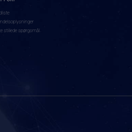
dliste
ndelsoplysninger
te stillede spørgsmål