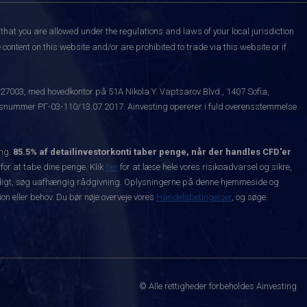
that you are allowed under the regulations and laws of your local jurisdiction
content on this website and/or are prohibited to trade via this website or if
527003, med hovedkontor på 51A Nikola Y. Vaptsarov Blvd., 1407 Sofia,
snummer РГ-03-110/13.07.2017. Ainvesting opererer i fuld overensstemmelse
ing.
85.5% af detailinvestorkonti taber penge, når der handles CFD'er
 for at tabe dine penge. Klik
her
for at læse hele vores risikoadvarsel og sikre,
dvendigt, søg uafhængig rådgivning. Oplysningerne på denne hjemmeside og
n eller behov. Du bør nøje overveje vores
Handelsbetingelser
, og søge
© Alle rettigheder forbeholdes Ainvesting