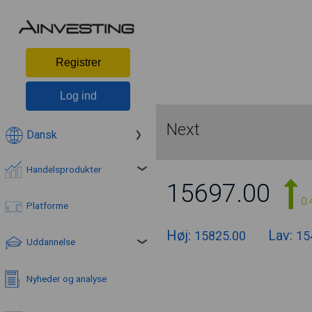
Registrer
Log ind
Next
Dansk
Handelsprodukter
15697.00
0.
Platforme
Høj:
Lav:
15825.00
15
Uddannelse
Nyheder og analyse