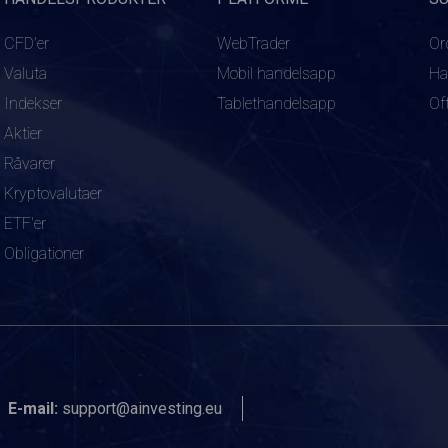
CFD'er
WebTrader
Or
Valuta
Mobil handelsapp
Ha
Indekser
Tablethandelsapp
Of
Aktier
Råvarer
Kryptovalutaer
ETF'er
Obligationer
E-mail:
support@ainvesting.eu