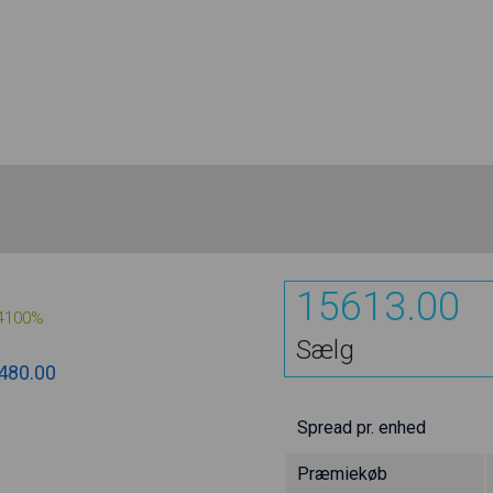
15613.00
4100%
Sælg
480.00
Spread pr. enhed
Præmiekøb