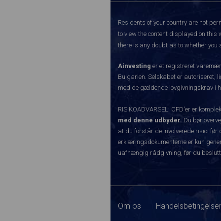
Residents of your country are not perm
to view the content displayed on this 
there is any doubt as to whether you a
Ainvesting
er et registreret varemæ
Bulgarien. Selskabet er autoriseret, l
med de gældende lovgivningskrav i hen
RISIKOADVARSEL: CFD'er er komplekse 
med denne udbyder.
Du bør overvej
at du forstår de involverede risici 
erklæringsdokumenterne er kun generel
uafhængig rådgivning, før du beslutt
Om os
Handelsbetingelser