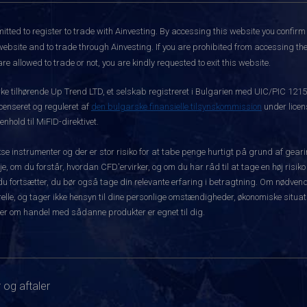
itted to register to trade with Ainvesting.
By accessing this website you confirm 
website and to trade through Ainvesting. If you are prohibited from accessing the 
re allowed to trade or not, you are kindly requested to exit this website.
rke tilhørende Up Trend LTD, et selskab registreret i Bulgarien med UIC/PIC 121
icenseret og reguleret af
den bulgarske finansielle tilsynskommission
under licen
hold til MiFID-direktivet.
instrumenter og der er stor risiko for at tabe penge hurtigt på grund af gear
e, om du forstår, hvordan CFD'ervirker, og om du har råd til at tage en høj risiko
før du fortsætter, du bør også tage din relevante erfaring i betragtning. Om nø
le, og tager ikke hensyn til dine personlige omstændigheder, økonomiske situatio
er om handel med sådanne produkter er egnet til dig.
 og aftaler