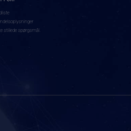
dliste
ndelsoplysninger
te stillede spørgsmål