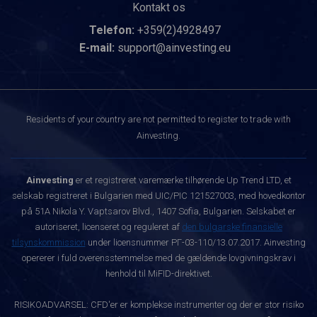
Kontakt os
Telefon:
+359(2)4928497
E-mail:
support@ainvesting.eu
Residents of your country are not permitted to register to trade with
Ainvesting.
Ainvesting
er et registreret varemærke tilhørende Up Trend LTD, et
selskab registreret i Bulgarien med UIC/PIC 121527003, med hovedkontor
på 51A Nikola Y. Vaptsarov Blvd., 1407 Sofia, Bulgarien. Selskabet er
autoriseret, licenseret og reguleret af
den bulgarske finansielle
tilsynskommission
under licensnummer РГ-03-110/13.07.2017. Ainvesting
opererer i fuld overensstemmelse med de gældende lovgivningskrav i
henhold til MiFID-direktivet.
RISIKOADVARSEL: CFD'er er komplekse instrumenter og der er stor risiko