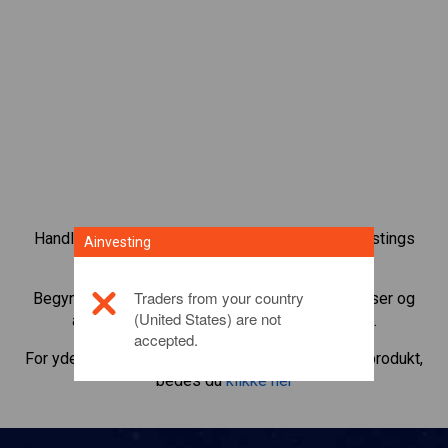
Handl over 1.000 internationale aktier med Ainvestings
Ainvesting
CFD-handelsplatform.
Traders from your country
Begynd at handle CFD’er med
Nio
. Få realtidskurser og
(United States) are not
aktieudbytte, som hvis du selv ejede aktien.
accepted.
For yderligere oplysninger om dette investeringsprodukt,
bedes du
klikke her