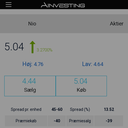
Nio
Aktier
5.04
3.2700%
Høj:
Lav:
4.76
4.64
4.44
5.04
Sælg
Køb
Spread pr. enhed
45-60
Spread (%)
13.52
Præmiekøb
-40
Præmiesalg
-39