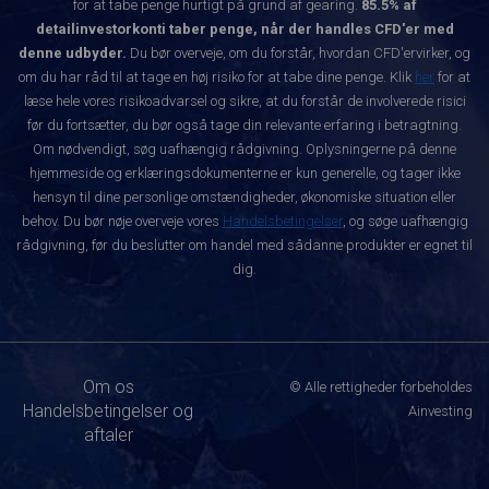
for at tabe penge hurtigt på grund af gearing.
85.5% af
detailinvestorkonti taber penge, når der handles CFD'er med
denne udbyder.
Du bør overveje, om du forstår, hvordan CFD'ervirker, og
om du har råd til at tage en høj risiko for at tabe dine penge. Klik
her
for at
læse hele vores risikoadvarsel og sikre, at du forstår de involverede risici
før du fortsætter, du bør også tage din relevante erfaring i betragtning.
Om nødvendigt, søg uafhængig rådgivning. Oplysningerne på denne
hjemmeside og erklæringsdokumenterne er kun generelle, og tager ikke
hensyn til dine personlige omstændigheder, økonomiske situation eller
behov. Du bør nøje overveje vores
Handelsbetingelser
, og søge uafhængig
rådgivning, før du beslutter om handel med sådanne produkter er egnet til
dig.
Om os
© Alle rettigheder forbeholdes
Handelsbetingelser og
Ainvesting
aftaler