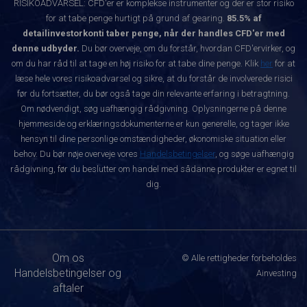
RISIKOADVARSEL: CFD'er er komplekse instrumenter og der er stor risiko
for at tabe penge hurtigt på grund af gearing.
85.5% af
detailinvestorkonti taber penge, når der handles CFD'er med
denne udbyder.
Du bør overveje, om du forstår, hvordan CFD'ervirker, og
om du har råd til at tage en høj risiko for at tabe dine penge. Klik
her
for at
læse hele vores risikoadvarsel og sikre, at du forstår de involverede risici
før du fortsætter, du bør også tage din relevante erfaring i betragtning.
Om nødvendigt, søg uafhængig rådgivning. Oplysningerne på denne
hjemmeside og erklæringsdokumenterne er kun generelle, og tager ikke
hensyn til dine personlige omstændigheder, økonomiske situation eller
behov. Du bør nøje overveje vores
Handelsbetingelser
, og søge uafhængig
rådgivning, før du beslutter om handel med sådanne produkter er egnet til
dig.
Om os
© Alle rettigheder forbeholdes
Handelsbetingelser og
Ainvesting
aftaler