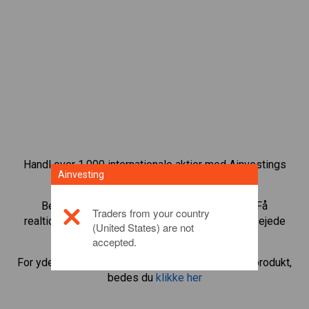
Handl over 1.000 internationale aktier med Ainvestings
Ainvesting
CFD-handelsplatform.
Begynd at handle CFD’er med
Merck KGaA
. Få
Traders from your country
realtidskurser og aktieudbytte, som hvis du selv ejede
(United States) are not
aktien.
accepted.
For yderligere oplysninger om dette investeringsprodukt,
bedes du
klikke her