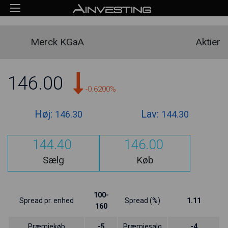
Merck KGaA
Aktier
146.00
-0.6200%
Høj:
Lav:
146.30
144.30
144.40
146.00
Sælg
Køb
100-
Spread pr. enhed
Spread (%)
1.11
160
Præmiekøb
-5
Præmiesalg
-4