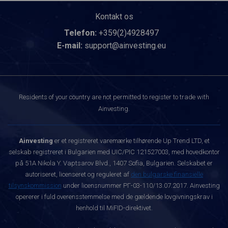
Kontakt os
Telefon:
+359(2)4928497
E-mail:
support@ainvesting.eu
Residents of your country are not permitted to register to trade with
Ainvesting.
Ainvesting
er et registreret varemærke tilhørende Up Trend LTD, et
selskab registreret i Bulgarien med UIC/PIC 121527003, med hovedkontor
på 51A Nikola Y. Vaptsarov Blvd., 1407 Sofia, Bulgarien. Selskabet er
autoriseret, licenseret og reguleret af
den bulgarske finansielle
tilsynskommission
under licensnummer РГ-03-110/13.07.2017. Ainvesting
opererer i fuld overensstemmelse med de gældende lovgivningskrav i
henhold til MiFID-direktivet.