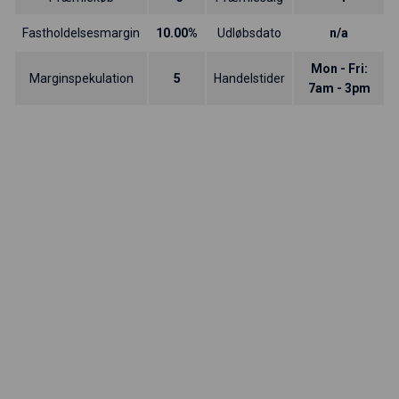
Fastholdelsesmargin
10.00%
Udløbsdato
n/a
Mon - Fri:
Marginspekulation
5
Handelstider
7am - 3pm