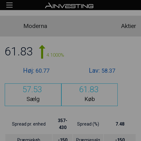
Moderna
Aktier
61.83
4.1000%
Høj:
Lav:
60.77
58.37
57.53
61.83
Sælg
Køb
357-
Spread pr. enhed
Spread (%)
7.48
430
Præmiekøb
-150
Præmiesalg
-150