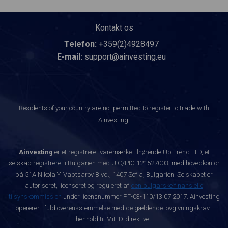
Kontakt os
Telefon:
+359(2)4928497
E-mail:
support@ainvesting.eu
Residents of your country are not permitted to register to trade with
Ainvesting.
Ainvesting
er et registreret varemærke tilhørende Up Trend LTD, et
selskab registreret i Bulgarien med UIC/PIC 121527003, med hovedkontor
på 51A Nikola Y. Vaptsarov Blvd., 1407 Sofia, Bulgarien. Selskabet er
autoriseret, licenseret og reguleret af
den bulgarske finansielle
tilsynskommission
under licensnummer РГ-03-110/13.07.2017. Ainvesting
opererer i fuld overensstemmelse med de gældende lovgivningskrav i
henhold til MiFID-direktivet.