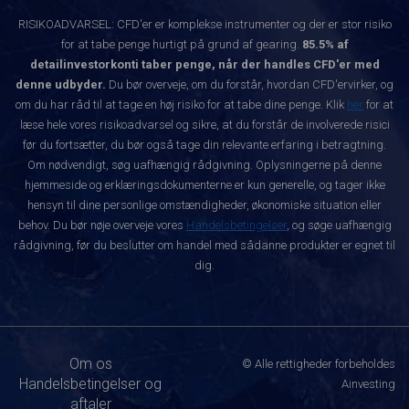
RISIKOADVARSEL: CFD'er er komplekse instrumenter og der er stor risiko
for at tabe penge hurtigt på grund af gearing.
85.5% af
detailinvestorkonti taber penge, når der handles CFD'er med
denne udbyder.
Du bør overveje, om du forstår, hvordan CFD'ervirker, og
om du har råd til at tage en høj risiko for at tabe dine penge. Klik
her
for at
læse hele vores risikoadvarsel og sikre, at du forstår de involverede risici
før du fortsætter, du bør også tage din relevante erfaring i betragtning.
Om nødvendigt, søg uafhængig rådgivning. Oplysningerne på denne
hjemmeside og erklæringsdokumenterne er kun generelle, og tager ikke
hensyn til dine personlige omstændigheder, økonomiske situation eller
behov. Du bør nøje overveje vores
Handelsbetingelser
, og søge uafhængig
rådgivning, før du beslutter om handel med sådanne produkter er egnet til
dig.
Om os
© Alle rettigheder forbeholdes
Handelsbetingelser og
Ainvesting
aftaler