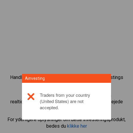
Handl over 1.000 internationale aktier med Ainvestings
Ainvesting
CFD-handelsplatform.
Traders from your country
Begynd at handle CFD’er med
Moderna
. Få
(United States) are not
realtidskurser og aktieudbytte, som hvis du selv ejede
accepted.
aktien.
For yderligere oplysninger om dette investeringsprodukt,
bedes du
klikke her