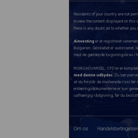
Residents of your country are not perm
to view the content displayed on this 
there is any doubt as to whether you a
Ainvesting
er et registreret varemæ
Bulgarien. Selskabet er autoriseret, l
med de gældende lovgivningskrav i hen
RISIKOADVARSEL: CFD'er er komplekse 
med denne udbyder.
Du bør overvej
at du forstår de involverede risici 
erklæringsdokumenterne er kun generel
uafhængig rådgivning, før du beslutt
Om os
Handelsbetingelser