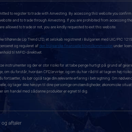
itted to register to trade with Ainvesting.
By accessing this website you confirm 
website and to trade through Ainvesting. If you are prohibited from accessing the 
re allowed to trade or not, you are kindly requested to exit this website.
rke tilhørende Up Trend LTD, et selskab registreret i Bulgarien med UIC/PIC 121
icenseret og reguleret af
den bulgarske finansielle tilsynskommission
under licen
hold til MiFID-direktivet.
instrumenter og der er stor risiko for at tabe penge hurtigt på grund af gear
e, om du forstår, hvordan CFD'ervirker, og om du har råd til at tage en høj risiko
før du fortsætter, du bør også tage din relevante erfaring i betragtning. Om nø
le, og tager ikke hensyn til dine personlige omstændigheder, økonomiske situatio
er om handel med sådanne produkter er egnet til dig.
 og aftaler