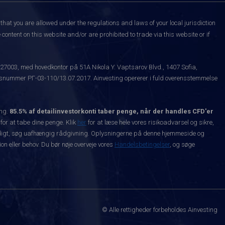
that you are allowed under the regulations and laws of your local jurisdiction
content on this website and/or are prohibited to trade via this website or if
527003, med hovedkontor på 51A Nikola Y. Vaptsarov Blvd., 1407 Sofia,
snummer РГ-03-110/13.07.2017. Ainvesting opererer i fuld overensstemmelse
ing.
85.5% af detailinvestorkonti taber penge, når der handles CFD'er
 for at tabe dine penge. Klik
her
for at læse hele vores risikoadvarsel og sikre,
dvendigt, søg uafhængig rådgivning. Oplysningerne på denne hjemmeside og
n eller behov. Du bør nøje overveje vores
Handelsbetingelser
, og søge
© Alle rettigheder forbeholdes Ainvesting