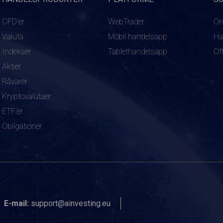
CFD'er
WebTrader
Or
Valuta
Mobil handelsapp
Ha
Indekser
Tablethandelsapp
Of
Aktier
Råvarer
Kryptovalutaer
ETF'er
Obligationer
E-mail:
support@ainvesting.eu