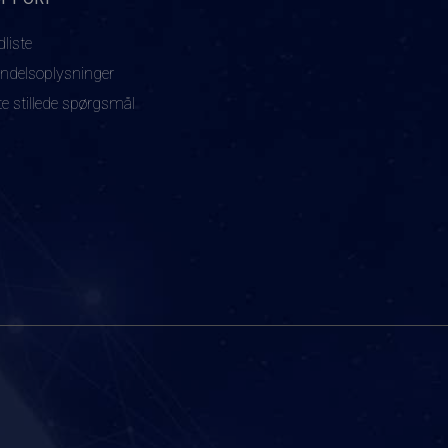
dliste
ndelsoplysninger
te stillede spørgsmål