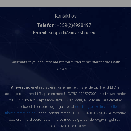
Kontakt os
Telefon:
+359(2)4928497
E-mail:
support@ainvesting.eu
Residents of your country are not permitted to register to trade with
Ainvesting.
Ainvesting
er et registreret varemærke tilhørende Up Trend LTD, et
selskab registreret i Bulgarien med UIC/PIC 121527003, med hovedkontor
på 51A Nikola Y. Vaptsarov Blvd., 1407 Sofia, Bulgarien. Selskabet er
autoriseret, licenseret og reguleret af
den bulgarske finansielle
tilsynskommission
under licensnummer РГ-03-110/13.07.2017. Ainvesting
opererer i fuld overensstemmelse med de gældende lovgivningskrav i
henhold til MiFID-direktivet.