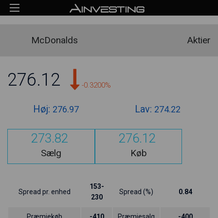
McDonalds
Aktier
276.12
-0.3200%
Høj:
Lav:
276.97
274.22
273.82
276.12
Sælg
Køb
153-
Spread pr. enhed
Spread (%)
0.84
230
Præmiekøb
-410
Præmiesalg
-400