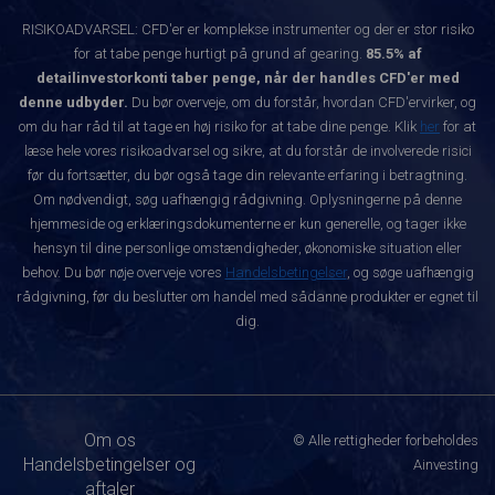
RISIKOADVARSEL: CFD'er er komplekse instrumenter og der er stor risiko
for at tabe penge hurtigt på grund af gearing.
85.5% af
detailinvestorkonti taber penge, når der handles CFD'er med
denne udbyder.
Du bør overveje, om du forstår, hvordan CFD'ervirker, og
om du har råd til at tage en høj risiko for at tabe dine penge. Klik
her
for at
læse hele vores risikoadvarsel og sikre, at du forstår de involverede risici
før du fortsætter, du bør også tage din relevante erfaring i betragtning.
Om nødvendigt, søg uafhængig rådgivning. Oplysningerne på denne
hjemmeside og erklæringsdokumenterne er kun generelle, og tager ikke
hensyn til dine personlige omstændigheder, økonomiske situation eller
behov. Du bør nøje overveje vores
Handelsbetingelser
, og søge uafhængig
rådgivning, før du beslutter om handel med sådanne produkter er egnet til
dig.
Om os
© Alle rettigheder forbeholdes
Handelsbetingelser og
Ainvesting
aftaler