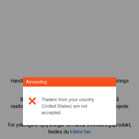
Handl over 1.000 internationale aktier med Ainvestings
Ainvesting
CFD-handelsplatform.
Traders from your country
Begynd at handle CFD’er med
McDonalds
. Få
(United States) are not
realtidskurser og aktieudbytte, som hvis du selv ejede
accepted.
aktien.
For yderligere oplysninger om dette investeringsprodukt,
bedes du
klikke her