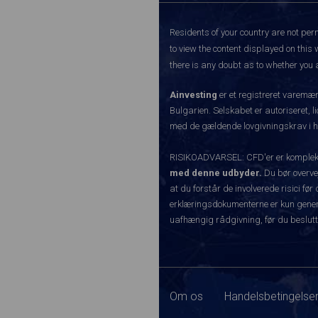
Residents of your country are not perm
to view the content displayed on this 
there is any doubt as to whether you a
Ainvesting
er et registreret varemæ
Bulgarien. Selskabet er autoriseret, l
med de gældende lovgivningskrav i hen
RISIKOADVARSEL: CFD'er er komplekse 
med denne udbyder.
Du bør overvej
at du forstår de involverede risici 
erklæringsdokumenterne er kun generel
uafhængig rådgivning, før du beslutt
Om os
Handelsbetingelser