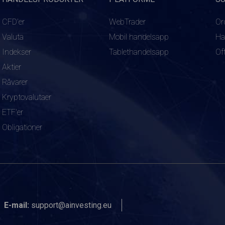
CFD'er
WebTrader
Or
Valuta
Mobil handelsapp
Ha
Indekser
Tablethandelsapp
Of
Aktier
Råvarer
Kryptovalutaer
ETF'er
Obligationer
E-mail:
support@ainvesting.eu