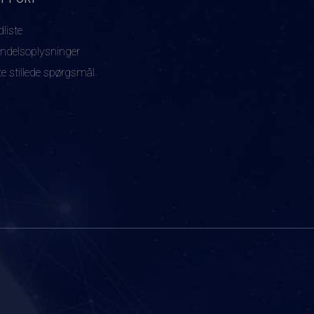
dliste
ndelsoplysninger
te stillede spørgsmål