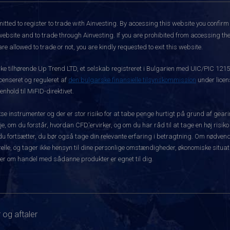
itted to register to trade with Ainvesting.
By accessing this website you confirm 
website and to trade through Ainvesting. If you are prohibited from accessing the 
re allowed to trade or not, you are kindly requested to exit this website.
rke tilhørende Up Trend LTD, et selskab registreret i Bulgarien med UIC/PIC 121
icenseret og reguleret af
den bulgarske finansielle tilsynskommission
under licen
hold til MiFID-direktivet.
instrumenter og der er stor risiko for at tabe penge hurtigt på grund af gear
e, om du forstår, hvordan CFD'ervirker, og om du har råd til at tage en høj risiko
før du fortsætter, du bør også tage din relevante erfaring i betragtning. Om nø
le, og tager ikke hensyn til dine personlige omstændigheder, økonomiske situatio
er om handel med sådanne produkter er egnet til dig.
 og aftaler