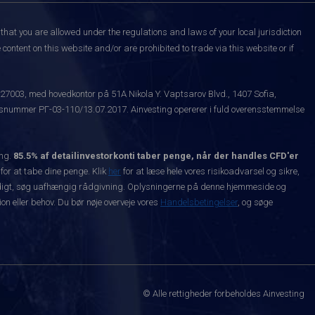
that you are allowed under the regulations and laws of your local jurisdiction
content on this website and/or are prohibited to trade via this website or if
527003, med hovedkontor på 51A Nikola Y. Vaptsarov Blvd., 1407 Sofia,
snummer РГ-03-110/13.07.2017. Ainvesting opererer i fuld overensstemmelse
ing.
85.5% af detailinvestorkonti taber penge, når der handles CFD'er
 for at tabe dine penge. Klik
her
for at læse hele vores risikoadvarsel og sikre,
dvendigt, søg uafhængig rådgivning. Oplysningerne på denne hjemmeside og
n eller behov. Du bør nøje overveje vores
Handelsbetingelser
, og søge
© Alle rettigheder forbeholdes Ainvesting