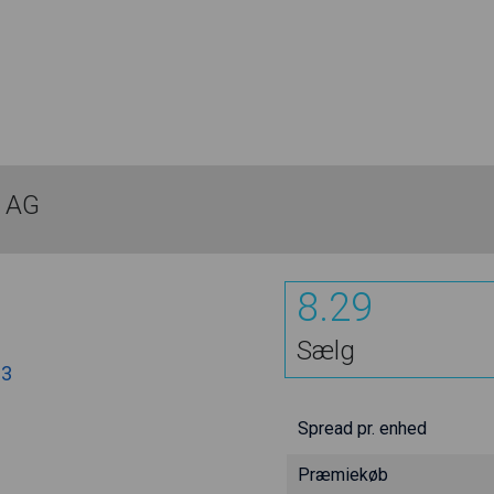
a AG
8.29
Sælg
33
Spread pr. enhed
Præmiekøb