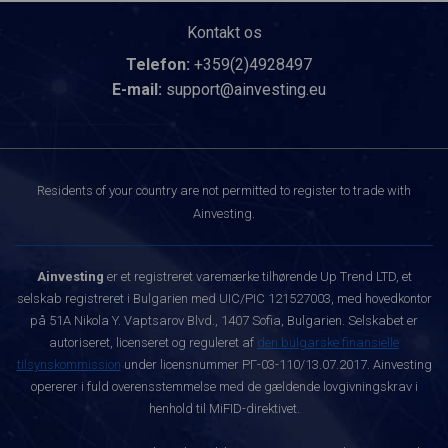
Kontakt os
Telefon:
+359(2)4928497
E-mail:
support@ainvesting.eu
Residents of your country are not permitted to register to trade with
Ainvesting.
Ainvesting
er et registreret varemærke tilhørende Up Trend LTD, et
selskab registreret i Bulgarien med UIC/PIC 121527003, med hovedkontor
på 51A Nikola Y. Vaptsarov Blvd., 1407 Sofia, Bulgarien. Selskabet er
autoriseret, licenseret og reguleret af
den bulgarske finansielle
tilsynskommission
under licensnummer РГ-03-110/13.07.2017. Ainvesting
opererer i fuld overensstemmelse med de gældende lovgivningskrav i
henhold til MiFID-direktivet.