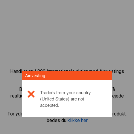
Handl over 1.000 internationale aktier med Ainvestings
Ainvesting
CFD-handelsplatform.
Begynd at handle CFD’er med
Kraft Heinz
. Få
Traders from your country
realtidskurser og aktieudbytte, som hvis du selv ejede
(United States) are not
aktien.
accepted.
For yderligere oplysninger om dette investeringsprodukt,
bedes du
klikke her