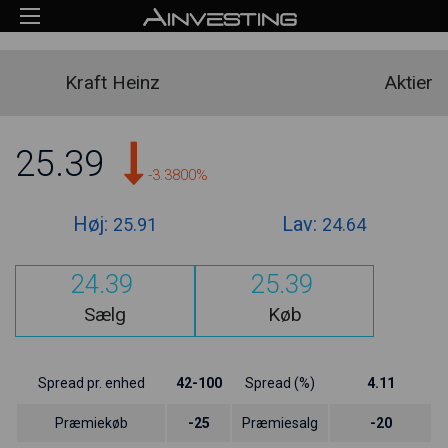
Kraft Heinz
Aktier
25.39
-3.3800%
Høj:
Lav:
25.91
24.64
24.39
25.39
Sælg
Køb
Spread pr. enhed
42-100
Spread (%)
4.11
Præmiekøb
-25
Præmiesalg
-20