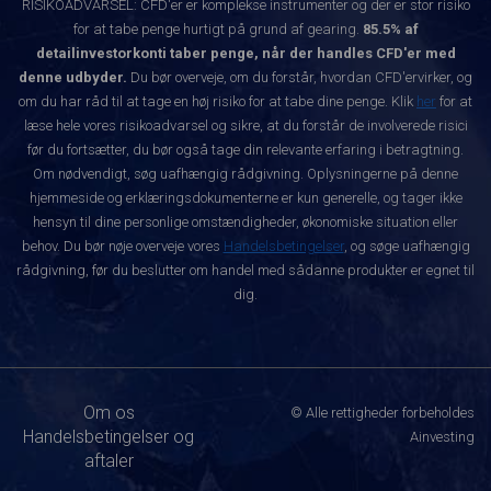
RISIKOADVARSEL: CFD'er er komplekse instrumenter og der er stor risiko
for at tabe penge hurtigt på grund af gearing.
85.5% af
detailinvestorkonti taber penge, når der handles CFD'er med
denne udbyder.
Du bør overveje, om du forstår, hvordan CFD'ervirker, og
om du har råd til at tage en høj risiko for at tabe dine penge. Klik
her
for at
læse hele vores risikoadvarsel og sikre, at du forstår de involverede risici
før du fortsætter, du bør også tage din relevante erfaring i betragtning.
Om nødvendigt, søg uafhængig rådgivning. Oplysningerne på denne
hjemmeside og erklæringsdokumenterne er kun generelle, og tager ikke
hensyn til dine personlige omstændigheder, økonomiske situation eller
behov. Du bør nøje overveje vores
Handelsbetingelser
, og søge uafhængig
rådgivning, før du beslutter om handel med sådanne produkter er egnet til
dig.
Om os
© Alle rettigheder forbeholdes
Handelsbetingelser og
Ainvesting
aftaler