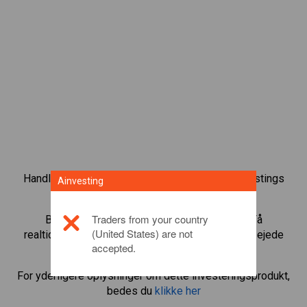
Handl over 1.000 internationale aktier med Ainvestings
Ainvesting
CFD-handelsplatform.
Traders from your country
Begynd at handle CFD’er med
JP Morgan
. Få
(United States) are not
realtidskurser og aktieudbytte, som hvis du selv ejede
accepted.
aktien.
For yderligere oplysninger om dette investeringsprodukt,
bedes du
klikke her