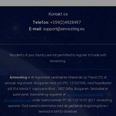
Kontakt os
Telefon:
+359(2)4928497
E-mail:
support@ainvesting.eu
Residents of your country are not permitted to register to trade with
Ainvesting.
Ainvesting
er et registreret varemærke tilhørende Up Trend LTD, et
selskab registreret i Bulgarien med UIC/PIC 121527003, med hovedkontor
på 51A Nikola Y. Vaptsarov Blvd., 1407 Sofia, Bulgarien. Selskabet er
autoriseret, licenseret og reguleret af
den bulgarske finansielle
tilsynskommission
under licensnummer РГ-03-110/13.07.2017. Ainvesting
opererer i fuld overensstemmelse med de gældende lovgivningskrav i
henhold til MiFID-direktivet.