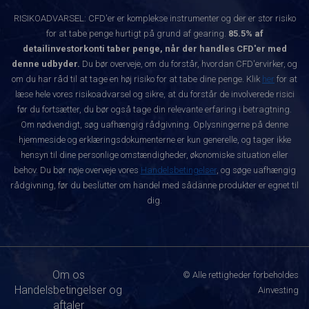
RISIKOADVARSEL: CFD'er er komplekse instrumenter og der er stor risiko
for at tabe penge hurtigt på grund af gearing.
85.5% af
detailinvestorkonti taber penge, når der handles CFD'er med
denne udbyder.
Du bør overveje, om du forstår, hvordan CFD'ervirker, og
om du har råd til at tage en høj risiko for at tabe dine penge. Klik
her
for at
læse hele vores risikoadvarsel og sikre, at du forstår de involverede risici
før du fortsætter, du bør også tage din relevante erfaring i betragtning.
Om nødvendigt, søg uafhængig rådgivning. Oplysningerne på denne
hjemmeside og erklæringsdokumenterne er kun generelle, og tager ikke
hensyn til dine personlige omstændigheder, økonomiske situation eller
behov. Du bør nøje overveje vores
Handelsbetingelser
, og søge uafhængig
rådgivning, før du beslutter om handel med sådanne produkter er egnet til
dig.
Om os
© Alle rettigheder forbeholdes
Handelsbetingelser og
Ainvesting
aftaler