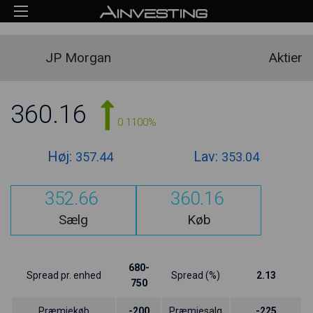
JP Morgan
Aktier
360.16
0.1100%
Høj:
Lav:
357.44
353.04
352.66
360.16
Sælg
Køb
680-
Spread pr. enhed
Spread (%)
2.13
750
Præmiekøb
-200
Præmiesalg
-225