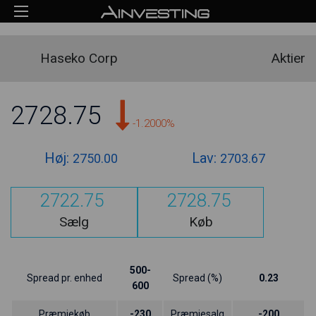
Haseko Corp
Aktier
2728.75
-1.2000%
Høj:
Lav:
2750.00
2703.67
2722.75
2728.75
Sælg
Køb
500-
Spread pr. enhed
Spread (%)
0.23
600
Præmiekøb
-230
Præmiesalg
-200