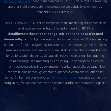
tilsynskommission
under licensnummer РГ-03-110/13.07.2017. Ainvesting
opererer i fuld overensstemmelse med de gældende lovgivningskrav i
henhold til MiFID-direktivet.
RISIKOADVARSEL: CFD'er er komplekse instrumenter og der er stor risiko
for at tabe penge hurtigt på grund af gearing.
85.5% af
detailinvestorkonti taber penge, når der handles CFD'er med
denne udbyder.
Du bør overveje, om du forstår, hvordan CFD'ervirker, og
om du har råd til at tage en høj risiko for at tabe dine penge. Klik
her
for at
læse hele vores risikoadvarsel og sikre, at du forstår de involverede risici
før du fortsætter, du bør også tage din relevante erfaring i betragtning.
Om nødvendigt, søg uafhængig rådgivning. Oplysningerne på denne
hjemmeside og erklæringsdokumenterne er kun generelle, og tager ikke
hensyn til dine personlige omstændigheder, økonomiske situation eller
behov. Du bør nøje overveje vores
Handelsbetingelser
, og søge uafhængig
rådgivning, før du beslutter om handel med sådanne produkter er egnet til
dig.