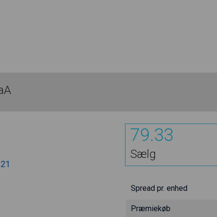
aA
79.33
Sælg
.21
Spread pr. enhed
Præmiekøb