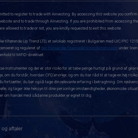
itted to register to trade with Ainvesting.
By accessing this website you confirm 
website and to trade through Ainvesting. If you are prohibited from accessing the 
re allowed to trade or not, you are kindly requested to exit this website.
rke tilhørende Up Trend LTD, et selskab registreret i Bulgarien med UIC/PIC 121
icenseret og reguleret af
den bulgarske finansielle tilsynskommission
under licen
hold til MiFID-direktivet.
instrumenter og der er stor risiko for at tabe penge hurtigt på grund af gear
e, om du forstår, hvordan CFD'ervirker, og om du har råd til at tage en høj risiko
før du fortsætter, du bør også tage din relevante erfaring i betragtning. Om nø
le, og tager ikke hensyn til dine personlige omstændigheder, økonomiske situatio
er om handel med sådanne produkter er egnet til dig.
 og aftaler