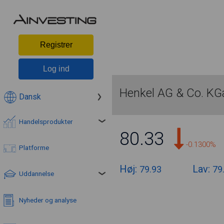
Registrer
Log ind
Henkel AG & Co. KG
Dansk
Handelsprodukter
80.33
-0.1300%
Platforme
Høj:
Lav:
79.93
79
Uddannelse
Nyheder og analyse