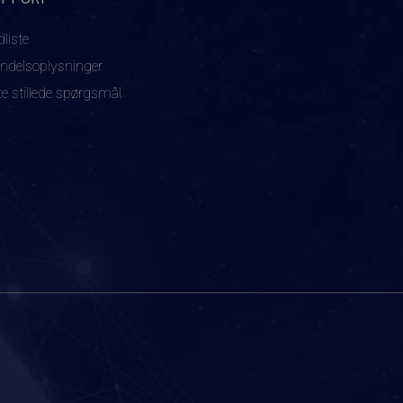
dliste
ndelsoplysninger
te stillede spørgsmål