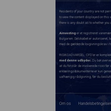
Residents of your country are not perm
to view the content displayed on this 
there is any doubt as to whether you a
Ainvesting
er et registreret varemæ
Bulgarien. Selskabet er autoriseret, l
med de gældende lovgivningskrav i hen
RISIKOADVARSEL: CFD'er er komplekse 
med denne udbyder.
Du bør overvej
at du forstår de involverede risici 
erklæringsdokumenterne er kun generel
uafhængig rådgivning, før du beslutt
Om os
Handelsbetingelser