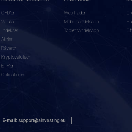
CFD'er
WebTrader
Or
Valuta
Mobil handelsapp
Ha
Indekser
Tablethandelsapp
Of
Aktier
Råvarer
Kryptovalutaer
ETF'er
Obligationer
E-mail:
support@ainvesting.eu