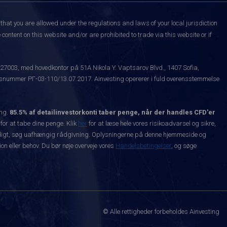
that you are allowed under the regulations and laws of your local jurisdiction
content on this website and/or are prohibited to trade via this website or if
527003, med hovedkontor på 51A Nikola Y. Vaptsarov Blvd., 1407 Sofia,
snummer РГ-03-110/13.07.2017. Ainvesting opererer i fuld overensstemmelse
ing.
85.5% af detailinvestorkonti taber penge, når der handles CFD'er
 for at tabe dine penge. Klik
her
for at læse hele vores risikoadvarsel og sikre,
dvendigt, søg uafhængig rådgivning. Oplysningerne på denne hjemmeside og
n eller behov. Du bør nøje overveje vores
Handelsbetingelser
, og søge
© Alle rettigheder forbeholdes Ainvesting