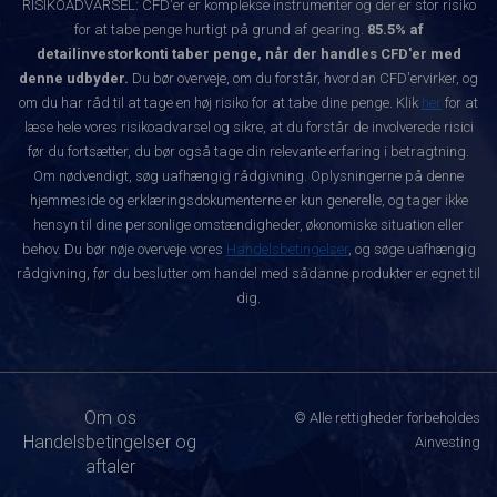
RISIKOADVARSEL: CFD'er er komplekse instrumenter og der er stor risiko
for at tabe penge hurtigt på grund af gearing.
85.5% af
detailinvestorkonti taber penge, når der handles CFD'er med
denne udbyder.
Du bør overveje, om du forstår, hvordan CFD'ervirker, og
om du har råd til at tage en høj risiko for at tabe dine penge. Klik
her
for at
læse hele vores risikoadvarsel og sikre, at du forstår de involverede risici
før du fortsætter, du bør også tage din relevante erfaring i betragtning.
Om nødvendigt, søg uafhængig rådgivning. Oplysningerne på denne
hjemmeside og erklæringsdokumenterne er kun generelle, og tager ikke
hensyn til dine personlige omstændigheder, økonomiske situation eller
behov. Du bør nøje overveje vores
Handelsbetingelser
, og søge uafhængig
rådgivning, før du beslutter om handel med sådanne produkter er egnet til
dig.
Om os
© Alle rettigheder forbeholdes
Handelsbetingelser og
Ainvesting
aftaler