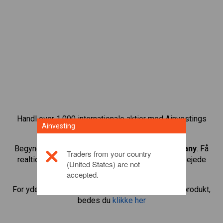
Handl over 1.000 internationale aktier med Ainvestings
Ainvesting
CFD-handelsplatform.
Begynd at handle CFD’er med
Halliburton Company
. Få
Traders from your country
realtidskurser og aktieudbytte, som hvis du selv ejede
(United States) are not
aktien.
accepted.
For yderligere oplysninger om dette investeringsprodukt,
bedes du
klikke her