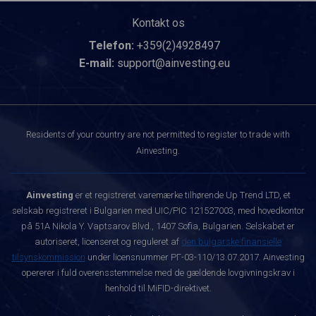
Kontakt os
Telefon:
+359(2)4928497
E-mail:
support@ainvesting.eu
Residents of your country are not permitted to register to trade with
Ainvesting.
Ainvesting
er et registreret varemærke tilhørende Up Trend LTD, et
selskab registreret i Bulgarien med UIC/PIC 121527003, med hovedkontor
på 51A Nikola Y. Vaptsarov Blvd., 1407 Sofia, Bulgarien. Selskabet er
autoriseret, licenseret og reguleret af
den bulgarske finansielle
tilsynskommission
under licensnummer РГ-03-110/13.07.2017. Ainvesting
opererer i fuld overensstemmelse med de gældende lovgivningskrav i
henhold til MiFID-direktivet.