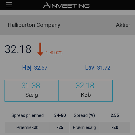
Halliburton Company
Aktier
32.18
-1.8000%
Høj:
Lav:
32.57
31.72
31.38
32.18
Sælg
Køb
Spread pr. enhed
34-80
Spread (%)
2.55
Præmiekøb
-25
Præmiesalg
-20