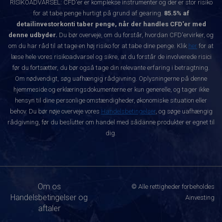
RISIKOADVARSEL: CFD'er er komplekse instrumenter og der er stor risiko
for at tabe penge hurtigt på grund af gearing.
85.5% af
detailinvestorkonti taber penge, når der handles CFD'er med
denne udbyder.
Du bør overveje, om du forstår, hvordan CFD'ervirker, og
om du har råd til at tage en høj risiko for at tabe dine penge. Klik
her
for at
læse hele vores risikoadvarsel og sikre, at du forstår de involverede risici
før du fortsætter, du bør også tage din relevante erfaring i betragtning.
Om nødvendigt, søg uafhængig rådgivning. Oplysningerne på denne
hjemmeside og erklæringsdokumenterne er kun generelle, og tager ikke
hensyn til dine personlige omstændigheder, økonomiske situation eller
behov. Du bør nøje overveje vores
Handelsbetingelser
, og søge uafhængig
rådgivning, før du beslutter om handel med sådanne produkter er egnet til
dig.
Om os
© Alle rettigheder forbeholdes
Handelsbetingelser og
Ainvesting
aftaler