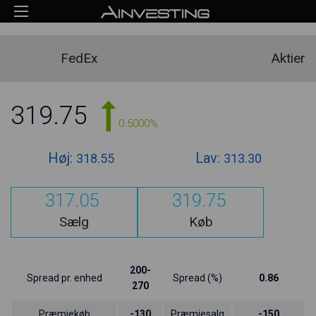
FedEx
Aktier
319.75
0.5000%
Høj:
Lav:
318.55
313.30
317.05
319.75
Sælg
Køb
200-
Spread pr. enhed
Spread (%)
0.86
270
Præmiekøb
-130
Præmiesalg
-150