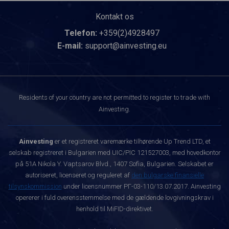
Kontakt os
Telefon:
+359(2)4928497
E-mail:
support@ainvesting.eu
Residents of your country are not permitted to register to trade with
Ainvesting.
Ainvesting
er et registreret varemærke tilhørende Up Trend LTD, et
selskab registreret i Bulgarien med UIC/PIC 121527003, med hovedkontor
på 51A Nikola Y. Vaptsarov Blvd., 1407 Sofia, Bulgarien. Selskabet er
autoriseret, licenseret og reguleret af
den bulgarske finansielle
tilsynskommission
under licensnummer РГ-03-110/13.07.2017. Ainvesting
opererer i fuld overensstemmelse med de gældende lovgivningskrav i
henhold til MiFID-direktivet.