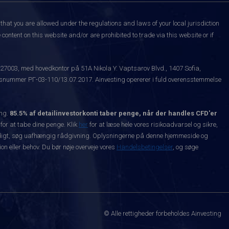
that you are allowed under the regulations and laws of your local jurisdiction
content on this website and/or are prohibited to trade via this website or if
527003, med hovedkontor på 51A Nikola Y. Vaptsarov Blvd., 1407 Sofia,
snummer РГ-03-110/13.07.2017. Ainvesting opererer i fuld overensstemmelse
ing.
85.5% af detailinvestorkonti taber penge, når der handles CFD'er
 for at tabe dine penge. Klik
her
for at læse hele vores risikoadvarsel og sikre,
dvendigt, søg uafhængig rådgivning. Oplysningerne på denne hjemmeside og
n eller behov. Du bør nøje overveje vores
Handelsbetingelser
, og søge
© Alle rettigheder forbeholdes Ainvesting