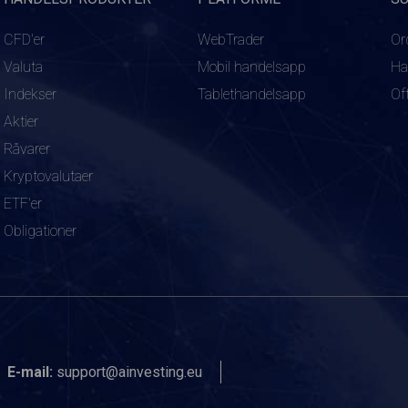
CFD'er
WebTrader
Or
Valuta
Mobil handelsapp
Ha
Indekser
Tablethandelsapp
Of
Aktier
Råvarer
Kryptovalutaer
ETF'er
Obligationer
E-mail:
support@ainvesting.eu