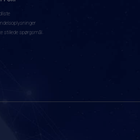
dliste
ndelsoplysninger
te stillede spørgsmål