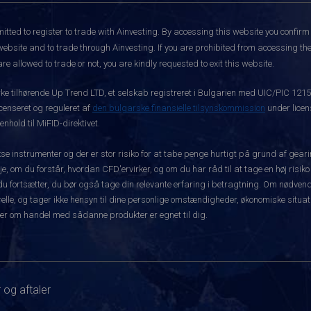
itted to register to trade with Ainvesting.
By accessing this website you confirm 
website and to trade through Ainvesting. If you are prohibited from accessing the 
re allowed to trade or not, you are kindly requested to exit this website.
rke tilhørende Up Trend LTD, et selskab registreret i Bulgarien med UIC/PIC 121
icenseret og reguleret af
den bulgarske finansielle tilsynskommission
under licen
hold til MiFID-direktivet.
instrumenter og der er stor risiko for at tabe penge hurtigt på grund af gear
e, om du forstår, hvordan CFD'ervirker, og om du har råd til at tage en høj risiko
før du fortsætter, du bør også tage din relevante erfaring i betragtning. Om nø
le, og tager ikke hensyn til dine personlige omstændigheder, økonomiske situatio
er om handel med sådanne produkter er egnet til dig.
 og aftaler