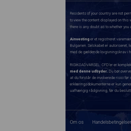
Residents of your country are not perm
to view the content displayed on this 
there is any doubt as to whether you a
Ainvesting
er et registreret varemæ
Bulgarien. Selskabet er autoriseret, l
med de gældende lovgivningskrav i hen
RISIKOADVARSEL: CFD'er er komplekse 
med denne udbyder.
Du bør overvej
at du forstår de involverede risici 
erklæringsdokumenterne er kun generel
uafhængig rådgivning, før du beslutt
Om os
Handelsbetingelser