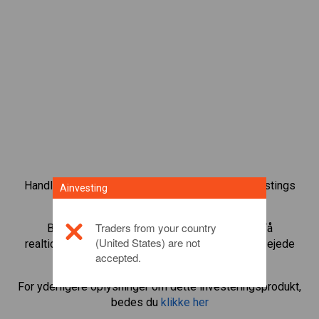
Handl over 1.000 internationale aktier med Ainvestings
Ainvesting
CFD-handelsplatform.
Traders from your country
Begynd at handle CFD’er med
Copa(CPA)
. Få
(United States) are not
realtidskurser og aktieudbytte, som hvis du selv ejede
accepted.
aktien.
For yderligere oplysninger om dette investeringsprodukt,
bedes du
klikke her