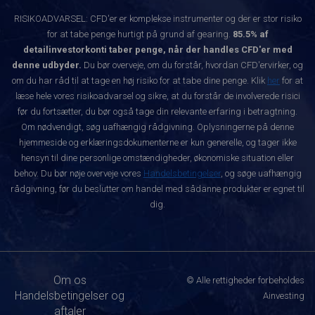
RISIKOADVARSEL: CFD'er er komplekse instrumenter og der er stor risiko
for at tabe penge hurtigt på grund af gearing.
85.5% af
detailinvestorkonti taber penge, når der handles CFD'er med
denne udbyder.
Du bør overveje, om du forstår, hvordan CFD'ervirker, og
om du har råd til at tage en høj risiko for at tabe dine penge. Klik
her
for at
læse hele vores risikoadvarsel og sikre, at du forstår de involverede risici
før du fortsætter, du bør også tage din relevante erfaring i betragtning.
Om nødvendigt, søg uafhængig rådgivning. Oplysningerne på denne
hjemmeside og erklæringsdokumenterne er kun generelle, og tager ikke
hensyn til dine personlige omstændigheder, økonomiske situation eller
behov. Du bør nøje overveje vores
Handelsbetingelser
, og søge uafhængig
rådgivning, før du beslutter om handel med sådanne produkter er egnet til
dig.
Om os
© Alle rettigheder forbeholdes
Handelsbetingelser og
Ainvesting
aftaler