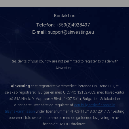
Kontakt os
Telefon:
+359(2)4928497
E-mail:
support@ainvesting.eu
Residents of your country are not permitted to register to trade with
Ainvesting.
Ainvesting
er et registreret varemærke tilhørende Up Trend LTD, et
selskab registreret i Bulgarien med UIC/PIC 121527003, med hovedkontor
på 51A Nikola Y. Vaptsarov Blvd., 1407 Sofia, Bulgarien. Selskabet er
autoriseret, licenseret og reguleret af
den bulgarske finansielle
tilsynskommission
under licensnummer РГ-03-110/13.07.2017. Ainvesting
opererer i fuld overensstemmelse med de gældende lovgivningskrav i
henhold til MiFID-direktivet.