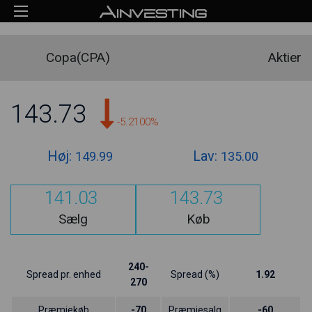
Copa(CPA)
Aktier
143.73
-5.2100%
Høj:
Lav:
149.99
135.00
141.03
143.73
Sælg
Køb
240-
Spread pr. enhed
Spread (%)
1.92
270
Præmiekøb
-70
Præmiesalg
-60