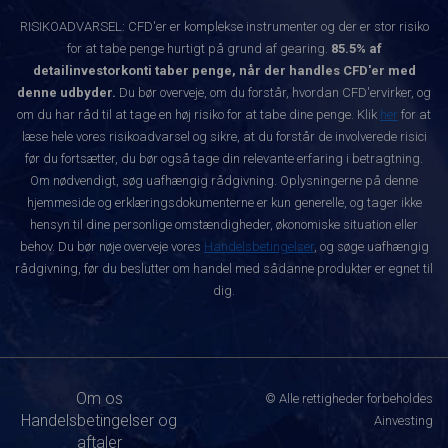
RISIKOADVARSEL: CFD'er er komplekse instrumenter og der er stor risiko
for at tabe penge hurtigt på grund af gearing.
85.5% af
detailinvestorkonti taber penge, når der handles CFD'er med
denne udbyder.
Du bør overveje, om du forstår, hvordan CFD'ervirker, og
om du har råd til at tage en høj risiko for at tabe dine penge. Klik
her
for at
læse hele vores risikoadvarsel og sikre, at du forstår de involverede risici
før du fortsætter, du bør også tage din relevante erfaring i betragtning.
Om nødvendigt, søg uafhængig rådgivning. Oplysningerne på denne
hjemmeside og erklæringsdokumenterne er kun generelle, og tager ikke
hensyn til dine personlige omstændigheder, økonomiske situation eller
behov. Du bør nøje overveje vores
Handelsbetingelser
, og søge uafhængig
rådgivning, før du beslutter om handel med sådanne produkter er egnet til
dig.
Om os
© Alle rettigheder forbeholdes
Handelsbetingelser og
Ainvesting
aftaler