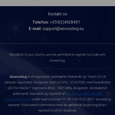
Kontakt os
Telefon:
+359(2)4928497
E-mail:
support@ainvesting.eu
Residents of your country are not permitted to register to trade with
Ainvesting.
Ainvesting
er et registreret varemærke tilhørende Up Trend LTD, et
selskab registreret i Bulgarien med UIC/PIC 121527003, med hovedkontor
på 51A Nikola Y. Vaptsarov Blvd., 1407 Sofia, Bulgarien. Selskabet er
autoriseret, licenseret og reguleret af
den bulgarske finansielle
tilsynskommission
under licensnummer РГ-03-110/13.07.2017. Ainvesting
opererer i fuld overensstemmelse med de gældende lovgivningskrav i
henhold til MiFID-direktivet.