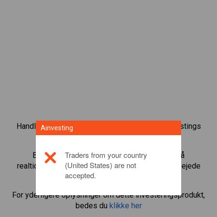
Handl over 1.000 internationale aktier med Ainvestings
Ainvesting
CFD-handelsplatform.
Traders from your country
Begynd at handle CFD’er med
Caterpillar
. Få
(United States) are not
realtidskurser og aktieudbytte, som hvis du selv ejede
accepted.
aktien.
For yderligere oplysninger om dette investeringsprodukt,
bedes du
klikke her