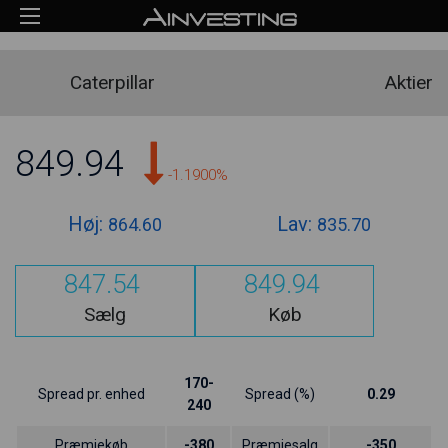
Caterpillar
Aktier
849.94
-1.1900%
Høj:
Lav:
864.60
835.70
847.54
849.94
Sælg
Køb
170-
Spread pr. enhed
Spread (%)
0.29
240
Præmiekøb
-380
Præmiesalg
-350