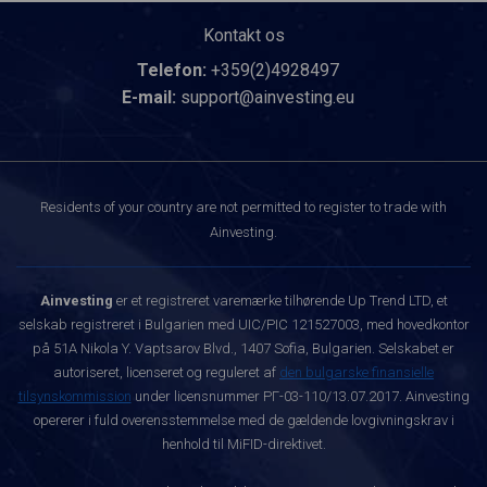
Kontakt os
Telefon:
+359(2)4928497
E-mail:
support@ainvesting.eu
Residents of your country are not permitted to register to trade with
Ainvesting.
Ainvesting
er et registreret varemærke tilhørende Up Trend LTD, et
selskab registreret i Bulgarien med UIC/PIC 121527003, med hovedkontor
på 51A Nikola Y. Vaptsarov Blvd., 1407 Sofia, Bulgarien. Selskabet er
autoriseret, licenseret og reguleret af
den bulgarske finansielle
tilsynskommission
under licensnummer РГ-03-110/13.07.2017. Ainvesting
opererer i fuld overensstemmelse med de gældende lovgivningskrav i
henhold til MiFID-direktivet.