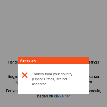
Ainvesting
Handl over 1.000 internationale aktier med Ainvestings
CFD-handelsplatform.
Traders from your country
Begynd at handle CFD’er med
Airbnb
. Få realtidskurser
(United States) are not
og aktieudbytte, som hvis du selv ejede aktien.
accepted.
For yderligere oplysninger om dette investeringsprodukt,
bedes du
klikke her