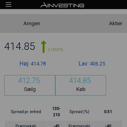
Amgen
Aktier
414.85
2.0000%
Høj:
Lav:
414.78
406.25
412.75
414.85
Sælg
Køb
130-
Spread pr. enhed
Spread (%)
0.51
210
Præmiekøb
-45
Præmiesalg
-40