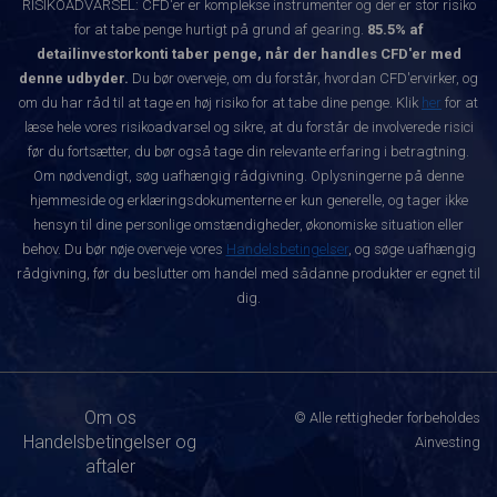
RISIKOADVARSEL: CFD'er er komplekse instrumenter og der er stor risiko
for at tabe penge hurtigt på grund af gearing.
85.5% af
detailinvestorkonti taber penge, når der handles CFD'er med
denne udbyder.
Du bør overveje, om du forstår, hvordan CFD'ervirker, og
om du har råd til at tage en høj risiko for at tabe dine penge. Klik
her
for at
læse hele vores risikoadvarsel og sikre, at du forstår de involverede risici
før du fortsætter, du bør også tage din relevante erfaring i betragtning.
Om nødvendigt, søg uafhængig rådgivning. Oplysningerne på denne
hjemmeside og erklæringsdokumenterne er kun generelle, og tager ikke
hensyn til dine personlige omstændigheder, økonomiske situation eller
behov. Du bør nøje overveje vores
Handelsbetingelser
, og søge uafhængig
rådgivning, før du beslutter om handel med sådanne produkter er egnet til
dig.
Om os
© Alle rettigheder forbeholdes
Handelsbetingelser og
Ainvesting
aftaler