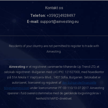
Kontakt os
Telefon:
+359(2)4928497
E-mail:
support@ainvesting.eu
Residents of your country are not permitted to register to trade with
Ainvesting.
Ainvesting
er et registreret varemærke tilhørende Up Trend LTD, et
selskab registreret i Bulgarien med UIC/PIC 121527003, med hovedkontor
på 51A Nikola Y. Vaptsarov Blvd., 1407 Sofia, Bulgarien. Selskabet er
autoriseret, licenseret og reguleret af
den bulgarske finansielle
tilsynskommission
under licensnummer РГ-03-110/13.07.2017. Ainvesting
opererer i fuld overensstemmelse med de gældende lovgivningskrav i
henhold til MiFID-direktivet.