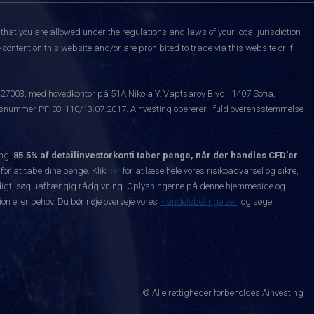
that you are allowed under the regulations and laws of your local jurisdiction
content on this website and/or are prohibited to trade via this website or if
527003, med hovedkontor på 51A Nikola Y. Vaptsarov Blvd., 1407 Sofia,
snummer РГ-03-110/13.07.2017. Ainvesting opererer i fuld overensstemmelse
ing.
85.5% af detailinvestorkonti taber penge, når der handles CFD'er
 for at tabe dine penge. Klik
her
for at læse hele vores risikoadvarsel og sikre,
dvendigt, søg uafhængig rådgivning. Oplysningerne på denne hjemmeside og
n eller behov. Du bør nøje overveje vores
Handelsbetingelser
, og søge
© Alle rettigheder forbeholdes Ainvesting