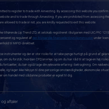
itted to register to trade with Ainvesting.
By accessing this website you confirm 
website and to trade through Ainvesting. If you are prohibited from accessing the 
re allowed to trade or not, you are kindly requested to exit this website.
rke tilhørende Up Trend LTD, et selskab registreret i Bulgarien med UIC/PIC 121
icenseret og reguleret af
den bulgarske finansielle tilsynskommission
under licen
hold til MiFID-direktivet.
instrumenter og der er stor risiko for at tabe penge hurtigt på grund af gear
e, om du forstår, hvordan CFD'ervirker, og om du har råd til at tage en høj risiko
før du fortsætter, du bør også tage din relevante erfaring i betragtning. Om nø
le, og tager ikke hensyn til dine personlige omstændigheder, økonomiske situatio
er om handel med sådanne produkter er egnet til dig.
 og aftaler