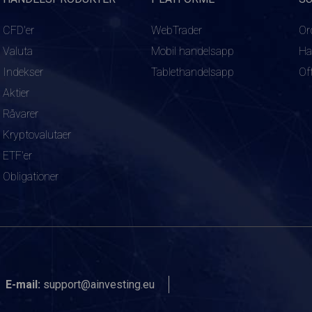
CFD'er
WebTrader
Or
Valuta
Mobil handelsapp
Ha
Indekser
Tablethandelsapp
Of
Aktier
Råvarer
Kryptovalutaer
ETF'er
Obligationer
E-mail:
support@ainvesting.eu