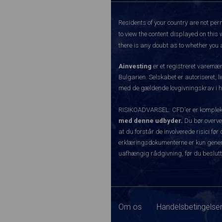
Residents of your country are not perm
to view the content displayed on this 
there is any doubt as to whether you a
Ainvesting
er et registreret varemæ
Bulgarien. Selskabet er autoriseret, l
med de gældende lovgivningskrav i hen
RISIKOADVARSEL: CFD'er er komplekse 
med denne udbyder.
Du bør overvej
at du forstår de involverede risici 
erklæringsdokumenterne er kun generel
uafhængig rådgivning, før du beslutt
Om os
Handelsbetingelser