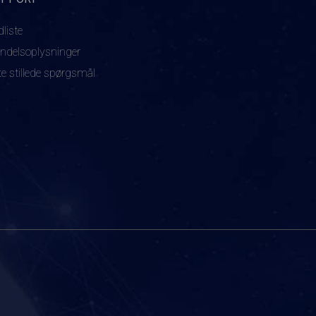
dliste
ndelsoplysninger
te stillede spørgsmål