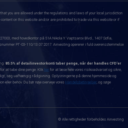
that you are allowed under the regulations and laws of your local jurisdiction
content on this website and/or are prohibited to trade via this website or if
527003, med hovedkontor på 51A Nikola Y. Vaptsarov Blvd., 1407 Sofia,
snummer РГ-03-110/13.07.2017. Ainvesting opererer i fuld overensstemmelse
ing.
85.5% af detailinvestorkonti taber penge, når der handles CFD'er
 for at tabe dine penge. Klik
her
for at læse hele vores risikoadvarsel og sikre,
dvendigt, søg uafhængig rådgivning. Oplysningerne på denne hjemmeside og
n eller behov. Du bør nøje overveje vores
Handelsbetingelser
, og søge
© Alle rettigheder forbeholdes Ainvesting