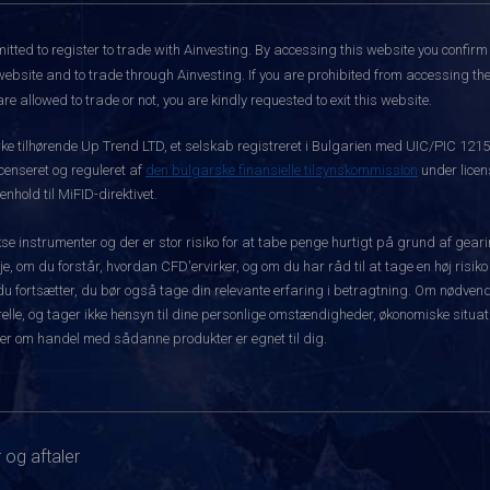
itted to register to trade with Ainvesting.
By accessing this website you confirm 
website and to trade through Ainvesting. If you are prohibited from accessing the 
re allowed to trade or not, you are kindly requested to exit this website.
rke tilhørende Up Trend LTD, et selskab registreret i Bulgarien med UIC/PIC 121
icenseret og reguleret af
den bulgarske finansielle tilsynskommission
under licen
hold til MiFID-direktivet.
instrumenter og der er stor risiko for at tabe penge hurtigt på grund af gear
e, om du forstår, hvordan CFD'ervirker, og om du har råd til at tage en høj risiko
før du fortsætter, du bør også tage din relevante erfaring i betragtning. Om nø
le, og tager ikke hensyn til dine personlige omstændigheder, økonomiske situatio
er om handel med sådanne produkter er egnet til dig.
 og aftaler