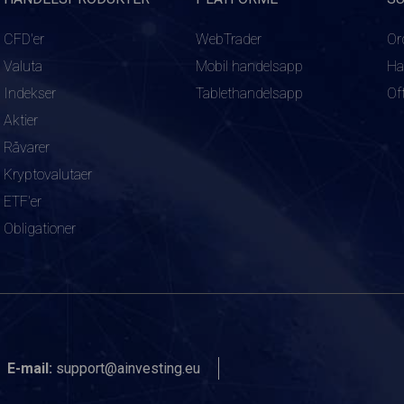
CFD'er
WebTrader
Or
Valuta
Mobil handelsapp
Ha
Indekser
Tablethandelsapp
Of
Aktier
Råvarer
Kryptovalutaer
ETF'er
Obligationer
E-mail:
support@ainvesting.eu