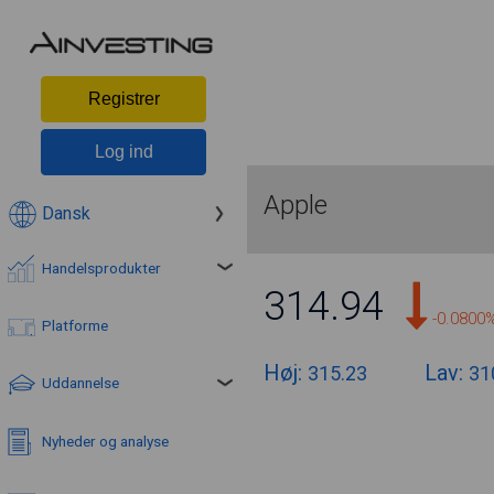
Registrer
Log ind
Apple
Dansk
Handelsprodukter
314.94
-0.0800
Platforme
Høj:
Lav:
315.23
31
Uddannelse
Nyheder og analyse