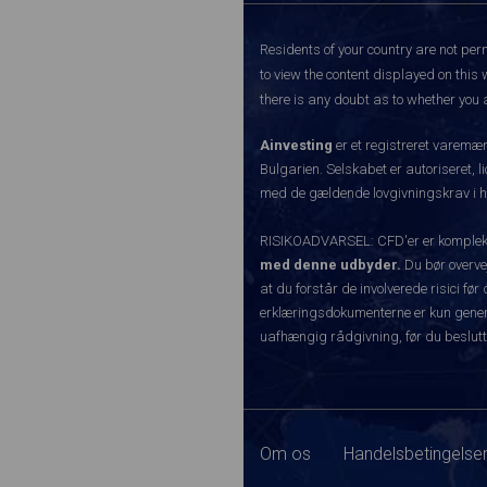
Residents of your country are not perm
to view the content displayed on this 
there is any doubt as to whether you a
Ainvesting
er et registreret varemæ
Bulgarien. Selskabet er autoriseret, l
med de gældende lovgivningskrav i hen
RISIKOADVARSEL: CFD'er er komplekse 
med denne udbyder.
Du bør overvej
at du forstår de involverede risici 
erklæringsdokumenterne er kun generel
uafhængig rådgivning, før du beslutt
Om os
Handelsbetingelser