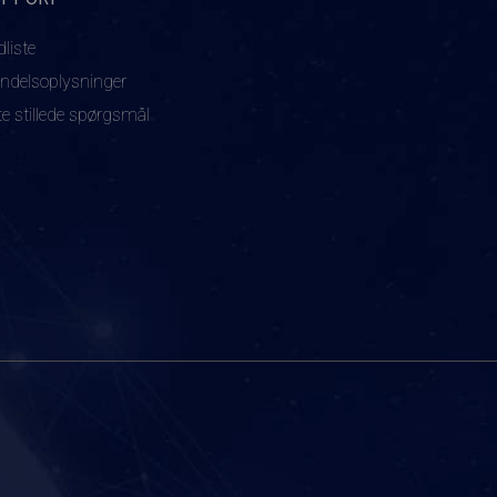
dliste
ndelsoplysninger
te stillede spørgsmål