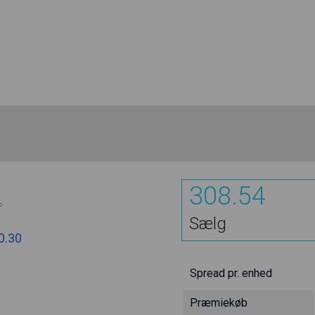
308.54
%
Sælg
0.30
Spread pr. enhed
Præmiekøb