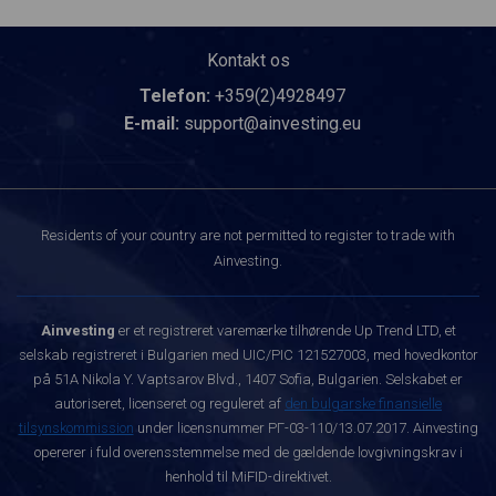
Kontakt os
Telefon:
+359(2)4928497
E-mail:
support@ainvesting.eu
Residents of your country are not permitted to register to trade with
Ainvesting.
Ainvesting
er et registreret varemærke tilhørende Up Trend LTD, et
selskab registreret i Bulgarien med UIC/PIC 121527003, med hovedkontor
på 51A Nikola Y. Vaptsarov Blvd., 1407 Sofia, Bulgarien. Selskabet er
autoriseret, licenseret og reguleret af
den bulgarske finansielle
tilsynskommission
under licensnummer РГ-03-110/13.07.2017. Ainvesting
opererer i fuld overensstemmelse med de gældende lovgivningskrav i
henhold til MiFID-direktivet.