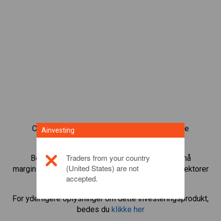
CFD-obligationshandel giver dig en bred vifte
Ainvesting
investeringsmuligheder.
Traders from your country
Begynd at handle med
Taiwan 50
og gear små
(United States) are not
marginindskud til at øge handelsmængden. Følg sektorer
accepted.
og økonomier.
For yderligere oplysninger om dette investeringsprodukt,
bedes du
klikke her