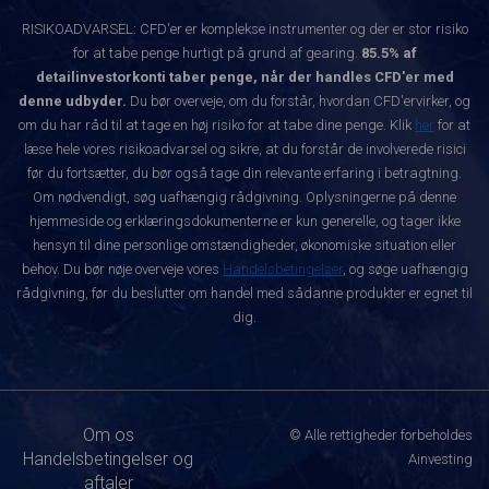
RISIKOADVARSEL: CFD'er er komplekse instrumenter og der er stor risiko
for at tabe penge hurtigt på grund af gearing.
85.5% af
detailinvestorkonti taber penge, når der handles CFD'er med
denne udbyder.
Du bør overveje, om du forstår, hvordan CFD'ervirker, og
om du har råd til at tage en høj risiko for at tabe dine penge. Klik
her
for at
læse hele vores risikoadvarsel og sikre, at du forstår de involverede risici
før du fortsætter, du bør også tage din relevante erfaring i betragtning.
Om nødvendigt, søg uafhængig rådgivning. Oplysningerne på denne
hjemmeside og erklæringsdokumenterne er kun generelle, og tager ikke
hensyn til dine personlige omstændigheder, økonomiske situation eller
behov. Du bør nøje overveje vores
Handelsbetingelser
, og søge uafhængig
rådgivning, før du beslutter om handel med sådanne produkter er egnet til
dig.
Om os
© Alle rettigheder forbeholdes
Handelsbetingelser og
Ainvesting
aftaler