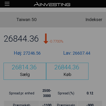
Taiwan 50
Indekser
26844.36
-0.7700%
Høj:
Lav:
27246.56
26607.44
26814.36
26844.36
Sælg
Køb
2500-
Spread pr. enhed
Spread (%)
0.12
3000
Præmiekøb
-1100
Præmiesalg
-900