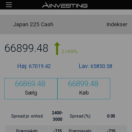
Japan 225 Cash
Indekser
66899.48
2.1400%
Høj:
Lav:
67019.42
65850.58
66869.48
66899.48
Sælg
Køb
2400-
Spread pr. enhed
Spread (%)
0.05
3000
Præmiekøb
-715
Præmiesalg
-715