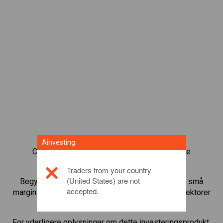
Ainvesting
CFD-obligationshandel giver dig en bred vifte
investeringsmuligheder.
Traders from your country
(United States) are not
Begynd at handle med
Japan 225 Cash
og gear små
accepted.
marginindskud til at øge handelsmængden. Følg sektorer
og økonomier.
For yderligere oplysninger om dette investeringsprodukt,