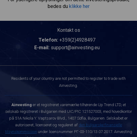
bedes du
klikke her
Kontakt os
Telefon:
+359(2)4928497
E-mail:
support@ainvesting.eu
Residents of your country are not permitted to register to trade with
Ainvesting.
Ainvesting
er et registreret varemærke tilhørende Up Trend LTD, et
selskab registreret i Bulgarien med UIC/PIC 121527003, med hovedkontor
på 51A Nikola Y. Vaptsarov Blvd., 1407 Sofia, Bulgarien. Selskabet er
autoriseret, licenseret og reguleret af
den bulgarske finansielle
tilsynskommission
under licensnummer РГ-03-110/13.07.2017. Ainvesting