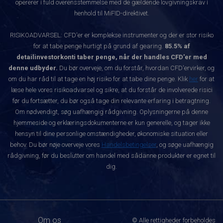
opererer i fuld overensstemmelse med de gældende lovgivningskrav i
henhold til MiFID-direktivet.
RISIKOADVARSEL: CFD'er er komplekse instrumenter og der er stor risiko
for at tabe penge hurtigt på grund af gearing.
85.5% af
detailinvestorkonti taber penge, når der handles CFD'er med
denne udbyder.
Du bør overveje, om du forstår, hvordan CFD'ervirker, og
om du har råd til at tage en høj risiko for at tabe dine penge. Klik
her
for at
læse hele vores risikoadvarsel og sikre, at du forstår de involverede risici
før du fortsætter, du bør også tage din relevante erfaring i betragtning.
Om nødvendigt, søg uafhængig rådgivning. Oplysningerne på denne
hjemmeside og erklæringsdokumenterne er kun generelle, og tager ikke
hensyn til dine personlige omstændigheder, økonomiske situation eller
behov. Du bør nøje overveje vores
Handelsbetingelser
, og søge uafhængig
rådgivning, før du beslutter om handel med sådanne produkter er egnet til
dig.
Om os
© Alle rettigheder forbeholdes