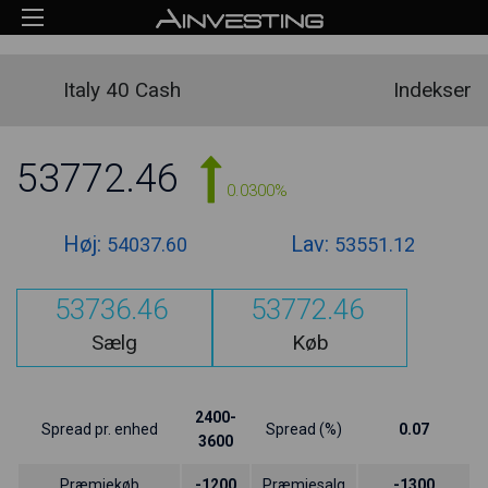
Italy 40 Cash
Indekser
53772.46
0.0300%
Høj:
Lav:
54037.60
53551.12
53736.46
53772.46
Sælg
Køb
2400-
Spread pr. enhed
Spread (%)
0.07
3600
Præmiekøb
-1200
Præmiesalg
-1300