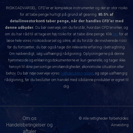
RISIKOADVARSEL: CFD'er er komplekse instrumenter og der er stor risiko
for at tabe penge hurtigt på grund af gearing.
85.5% af
detailinvestorkonti taber penge, når der handles CFD'er med
denne udbyder.
Du bør overveje, om du forstår, hvordan CFD'ervirker, og
om du har råd til at tage en høj risiko for at tabe dine penge. Klik
her
for at
læse hele vores risikoadvarsel og sikre, at du forstår de involverede risici
før du fortsætter, du bør også tage din relevante erfaring i betragtning.
Om nødvendigt, søg uafhængig rådgivning. Oplysningerne på denne
hjemmeside og erklæringsdokumenterne er kun generelle, og tager ikke
hensyn til dine personlige omstændigheder, økonomiske situation eller
behov. Du bør nøje overveje vores
Handelsbetingelser
, og søge uafhængig
rådgivning, før du beslutter om handel med sådanne produkter er egnet til
dig.
Om os
© Alle rettigheder forbeholdes
Handelsbetingelser og
Ainvesting
aftaler