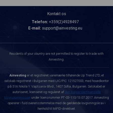
Kontakt os
Telefon:
+359(2)4928497
E-mail:
support@ainvesting.eu
Residents of your country are not permitted to register to trade with
Ainvesting.
Ainvesting
er et registreret varemærke tilhørende Up Trend LTD, et
selskab registreret i Bulgarien med UIC/PIC 121527003, med hovedkontor
på 51A Nikola Y. Vaptsarov Blvd., 1407 Sofia, Bulgarien. Selskabet er
autoriseret, licenseret og reguleret af
den bulgarske finansielle
tilsynskommission
under licensnummer РГ-03-110/13.07.2017. Ainvesting
opererer i fuld overensstemmelse med de gældende lovgivningskrav i
henhold til MiFID-direktivet.