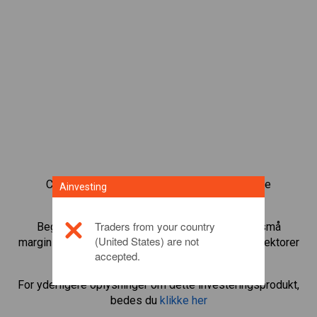
CFD-obligationshandel giver dig en bred vifte
Ainvesting
investeringsmuligheder.
Traders from your country
Begynd at handle med
Italy 40 Cash
og gear små
(United States) are not
marginindskud til at øge handelsmængden. Følg sektorer
accepted.
og økonomier.
For yderligere oplysninger om dette investeringsprodukt,
bedes du
klikke her