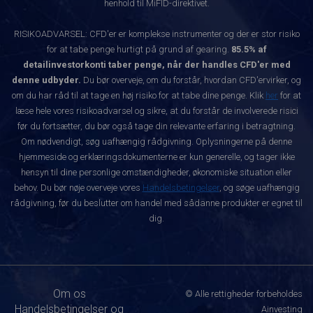
henhold til MiFID-direktivet.
RISIKOADVARSEL: CFD'er er komplekse instrumenter og der er stor risiko
for at tabe penge hurtigt på grund af gearing.
85.5% af
detailinvestorkonti taber penge, når der handles CFD'er med
denne udbyder.
Du bør overveje, om du forstår, hvordan CFD'ervirker, og
om du har råd til at tage en høj risiko for at tabe dine penge. Klik
her
for at
læse hele vores risikoadvarsel og sikre, at du forstår de involverede risici
før du fortsætter, du bør også tage din relevante erfaring i betragtning.
Om nødvendigt, søg uafhængig rådgivning. Oplysningerne på denne
hjemmeside og erklæringsdokumenterne er kun generelle, og tager ikke
hensyn til dine personlige omstændigheder, økonomiske situation eller
behov. Du bør nøje overveje vores
Handelsbetingelser
, og søge uafhængig
rådgivning, før du beslutter om handel med sådanne produkter er egnet til
dig.
Om os
© Alle rettigheder forbeholdes
Handelsbetingelser og
Ainvesting