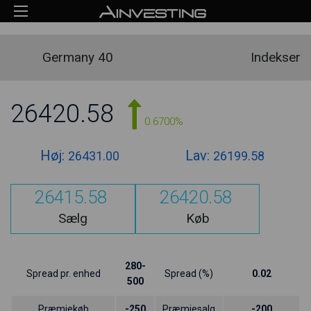
Germany 40
Indekser
26420.58
0.6700%
Høj:
Lav:
26431.00
26199.58
26415.58
26420.58
Sælg
Køb
280-
Spread pr. enhed
Spread (%)
0.02
500
Præmiekøb
-250
Præmiesalg
-200