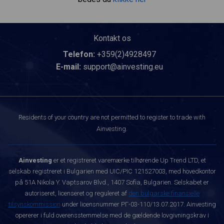
Kontakt os
Telefon:
+359(2)4928497
E-mail:
support@ainvesting.eu
Residents of your country are not permitted to register to trade with
Ainvesting.
Ainvesting
er et registreret varemærke tilhørende Up Trend LTD, et
selskab registreret i Bulgarien med UIC/PIC 121527003, med hovedkontor
på 51A Nikola Y. Vaptsarov Blvd., 1407 Sofia, Bulgarien. Selskabet er
autoriseret, licenseret og reguleret af
den bulgarske finansielle
tilsynskommission
under licensnummer РГ-03-110/13.07.2017. Ainvesting
opererer i fuld overensstemmelse med de gældende lovgivningskrav i