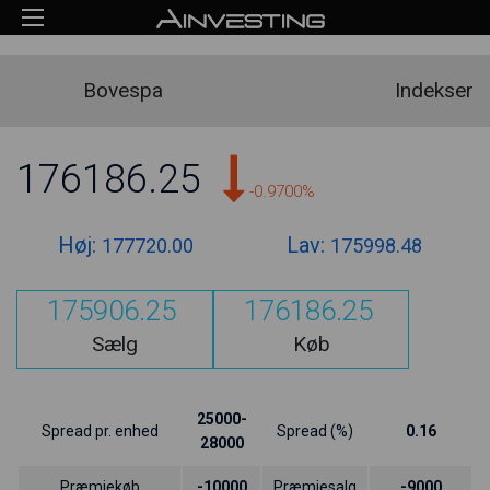
Bovespa
Indekser
176186.25
-0.9700%
Høj:
Lav:
177720.00
175998.48
175906.25
176186.25
Sælg
Køb
25000-
Spread pr. enhed
Spread (%)
0.16
28000
Præmiekøb
-10000
Præmiesalg
-9000