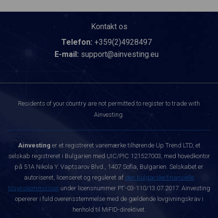
Kontakt os
Telefon:
+359(2)4928497
E-mail:
support@ainvesting.eu
Residents of your country are not permitted to register to trade with
Ainvesting.
Ainvesting
er et registreret varemærke tilhørende Up Trend LTD, et
selskab registreret i Bulgarien med UIC/PIC 121527003, med hovedkontor
på 51A Nikola Y. Vaptsarov Blvd., 1407 Sofia, Bulgarien. Selskabet er
autoriseret, licenseret og reguleret af
den bulgarske finansielle
tilsynskommission
under licensnummer РГ-03-110/13.07.2017. Ainvesting
opererer i fuld overensstemmelse med de gældende lovgivningskrav i
henhold til MiFID-direktivet.