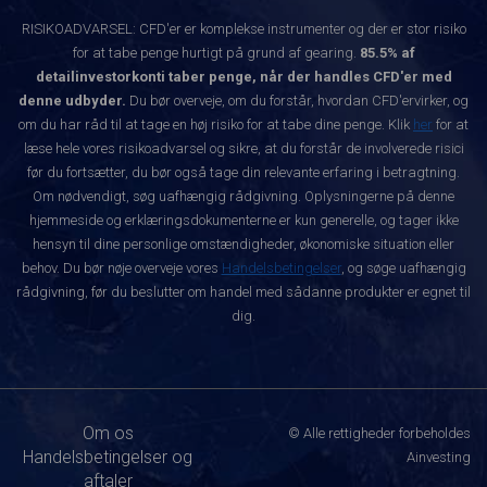
RISIKOADVARSEL: CFD'er er komplekse instrumenter og der er stor risiko
for at tabe penge hurtigt på grund af gearing.
85.5% af
detailinvestorkonti taber penge, når der handles CFD'er med
denne udbyder.
Du bør overveje, om du forstår, hvordan CFD'ervirker, og
om du har råd til at tage en høj risiko for at tabe dine penge. Klik
her
for at
læse hele vores risikoadvarsel og sikre, at du forstår de involverede risici
før du fortsætter, du bør også tage din relevante erfaring i betragtning.
Om nødvendigt, søg uafhængig rådgivning. Oplysningerne på denne
hjemmeside og erklæringsdokumenterne er kun generelle, og tager ikke
hensyn til dine personlige omstændigheder, økonomiske situation eller
behov. Du bør nøje overveje vores
Handelsbetingelser
, og søge uafhængig
rådgivning, før du beslutter om handel med sådanne produkter er egnet til
dig.
Om os
© Alle rettigheder forbeholdes
Handelsbetingelser og
Ainvesting
aftaler