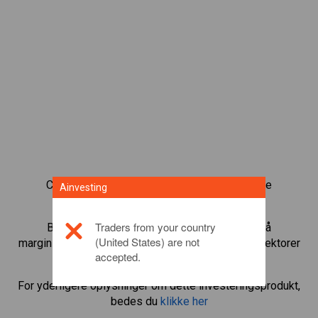
CFD-obligationshandel giver dig en bred vifte
Ainvesting
investeringsmuligheder.
Traders from your country
Begynd at handle med
Bovespa
og gear små
(United States) are not
marginindskud til at øge handelsmængden. Følg sektorer
accepted.
og økonomier.
For yderligere oplysninger om dette investeringsprodukt,
bedes du
klikke her